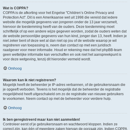
Wat is COPPA?
COPPA is de afkorting voor het Engelse "Children’s Online Privacy and
Protection Act". Dit is een Amerikaanse wet uit 1998 die vereist dat iedere
website die mogelijk gegevens van jongeren onder de 13 jaar verzamelt,
hiervoor de toestemming heeft van de ouders. Deze toestemming moet
schriftelijk of op een andere wijze gegeven worden, zodat de ouders weten dat
de website persoonlijke gegevens van hun kind, jonger dan 13, heeft. Indien je
niet zeker bent of deze wet al dan niet op jou of de website waarop je wil
registreren van toepassing is, neem dan contact op met een juridisch
raadgever voor meer informatie. Houd er rekening mee dat het phpBB-team
geen wettelijke informatie kan verschaffen en ook niet het aanspreekpunt is
voor deze wetgeving, tenzij dit hieronder vermeld wordt.
Omhoog
Waarom kan ik niet registreren?
Mogelijk heeft de beheerder je IP-adres verbannen, of de gebruikersnaam die
je opgeeft verboden. Tevens is het mogelijk dat de beheerder de registratie
mogelijkheid heeft uitgeschakeld om zo de registratie van nieuwe gebruikers
te voorkomen. Neem contact op met de beheerder voor verdere hulp.
Omhoog
Ik ben geregistreerd maar kan niet aanmelden!
Controleer eerst of je gebruikersnaam en wachtwoord kloppen. Indien ze
correct zijn, kan één of meerdere zaken hiervan de oorzaak zijn. Indien COPPA