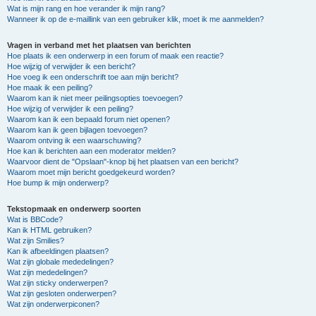
Wat is mijn rang en hoe verander ik mijn rang?
Wanneer ik op de e-maillink van een gebruiker klik, moet ik me aanmelden?
Vragen in verband met het plaatsen van berichten
Hoe plaats ik een onderwerp in een forum of maak een reactie?
Hoe wijzig of verwijder ik een bericht?
Hoe voeg ik een onderschrift toe aan mijn bericht?
Hoe maak ik een peiling?
Waarom kan ik niet meer peilingsopties toevoegen?
Hoe wijzig of verwijder ik een peiling?
Waarom kan ik een bepaald forum niet openen?
Waarom kan ik geen bijlagen toevoegen?
Waarom ontving ik een waarschuwing?
Hoe kan ik berichten aan een moderator melden?
Waarvoor dient de "Opslaan"-knop bij het plaatsen van een bericht?
Waarom moet mijn bericht goedgekeurd worden?
Hoe bump ik mijn onderwerp?
Tekstopmaak en onderwerp soorten
Wat is BBCode?
Kan ik HTML gebruiken?
Wat zijn Smilies?
Kan ik afbeeldingen plaatsen?
Wat zijn globale mededelingen?
Wat zijn mededelingen?
Wat zijn sticky onderwerpen?
Wat zijn gesloten onderwerpen?
Wat zijn onderwerpiconen?