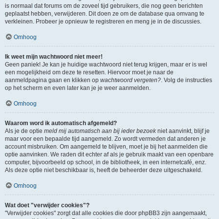
is normaal dat forums om de zoveel tijd gebruikers, die nog geen berichten
geplaatst hebben, verwijderen. Dit doen ze om de database qua omvang te
verkleinen. Probeer je opnieuw te registreren en meng je in de discussies.
Omhoog
Ik weet mijn wachtwoord niet meer!
Geen paniek! Je kan je huidige wachtwoord niet terug krijgen, maar er is wel
een mogelijkheid om deze te resetten. Hiervoor moet je naar de
aanmeldpagina gaan en klikken op
wachtwoord vergeten?
. Volg de instructies
op het scherm en even later kan je je weer aanmelden.
Omhoog
Waarom word ik automatisch afgemeld?
Als je de optie
meld mij automatisch aan bij ieder bezoek
niet aanvinkt, blijf je
maar voor een bepaalde tijd aangemeld. Zo wordt vermeden dat anderen je
account misbruiken. Om aangemeld te blijven, moet je bij het aanmelden die
optie aanvinken. We raden dit echter af als je gebruik maakt van een openbare
computer, bijvoorbeeld op school, in de bibliotheek, in een internetcafé, enz.
Als deze optie niet beschikbaar is, heeft de beheerder deze uitgeschakeld.
Omhoog
Wat doet "verwijder cookies"?
"Verwijder cookies" zorgt dat alle cookies die door phpBB3 zijn aangemaakt,