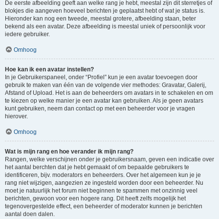
De eerste afbeelding geeft aan welke rang je hebt, meestal zijn dit sterretjes of
blokjes die aangeven hoeveel berichten je geplaatst hebt of wat je status is.
Hieronder kan nog een tweede, meestal grotere, afbeelding staan, beter
bekend als een avatar. Deze afbeelding is meestal uniek of persoonlijk voor
iedere gebruiker.
Omhoog
Hoe kan ik een avatar instellen?
In je Gebruikerspaneel, onder “Profiel” kun je een avatar toevoegen door
gebruik te maken van één van de volgende vier methodes: Gravatar, Galerij,
Afstand of Upload. Het is aan de beheerders om avatars in te schakelen en om
te kiezen op welke manier je een avatar kan gebruiken. Als je geen avatars
kunt gebruiken, neem dan contact op met een beheerder voor je vragen
hierover.
Omhoog
Wat is mijn rang en hoe verander ik mijn rang?
Rangen, welke verschijnen onder je gebruikersnaam, geven een indicatie over
het aantal berchten dat je hebt gemaakt of om bepaalde gebruikers te
identificeren, bijv. moderators en beheerders. Over het algemeen kun je je
rang niet wijzigen, aangezien ze ingesteld worden door een beheerder. Nu
moet je natuurlijk het forum niet beginnen te spammen met onzinnig veel
berichten, gewoon voor een hogere rang. Dit heeft zelfs mogelijk het
tegenovergestelde effect, een beheerder of moderator kunnen je berichten
aantal doen dalen.