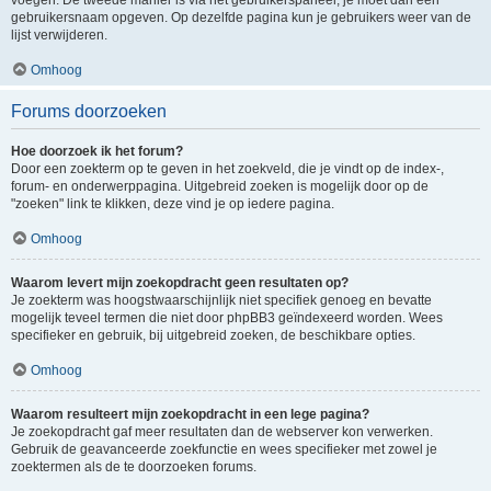
voegen. De tweede manier is via het gebruikerspaneel, je moet dan een
gebruikersnaam opgeven. Op dezelfde pagina kun je gebruikers weer van de
lijst verwijderen.
Omhoog
Forums doorzoeken
Hoe doorzoek ik het forum?
Door een zoekterm op te geven in het zoekveld, die je vindt op de index-,
forum- en onderwerppagina. Uitgebreid zoeken is mogelijk door op de
"zoeken" link te klikken, deze vind je op iedere pagina.
Omhoog
Waarom levert mijn zoekopdracht geen resultaten op?
Je zoekterm was hoogstwaarschijnlijk niet specifiek genoeg en bevatte
mogelijk teveel termen die niet door phpBB3 geïndexeerd worden. Wees
specifieker en gebruik, bij uitgebreid zoeken, de beschikbare opties.
Omhoog
Waarom resulteert mijn zoekopdracht in een lege pagina?
Je zoekopdracht gaf meer resultaten dan de webserver kon verwerken.
Gebruik de geavanceerde zoekfunctie en wees specifieker met zowel je
zoektermen als de te doorzoeken forums.