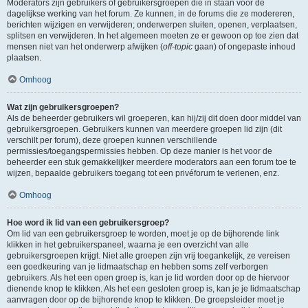
Moderators zijn gebruikers of gebruikersgroepen die in staan voor de
dagelijkse werking van het forum. Ze kunnen, in de forums die ze modereren,
berichten wijzigen en verwijderen; onderwerpen sluiten, openen, verplaatsen,
splitsen en verwijderen. In het algemeen moeten ze er gewoon op toe zien dat
mensen niet van het onderwerp afwijken (
off-topic
gaan) of ongepaste inhoud
plaatsen.
Omhoog
Wat zijn gebruikersgroepen?
Als de beheerder gebruikers wil groeperen, kan hij/zij dit doen door middel van
gebruikersgroepen. Gebruikers kunnen van meerdere groepen lid zijn (dit
verschilt per forum), deze groepen kunnen verschillende
permissies/toegangspermissies hebben. Op deze manier is het voor de
beheerder een stuk gemakkelijker meerdere moderators aan een forum toe te
wijzen, bepaalde gebruikers toegang tot een privéforum te verlenen, enz.
Omhoog
Hoe word ik lid van een gebruikersgroep?
Om lid van een gebruikersgroep te worden, moet je op de bijhorende link
klikken in het gebruikerspaneel, waarna je een overzicht van alle
gebruikersgroepen krijgt. Niet alle groepen zijn vrij toegankelijk, ze vereisen
een goedkeuring van je lidmaatschap en hebben soms zelf verborgen
gebruikers. Als het een open groep is, kan je lid worden door op de hiervoor
dienende knop te klikken. Als het een gesloten groep is, kan je je lidmaatschap
aanvragen door op de bijhorende knop te klikken. De groepsleider moet je