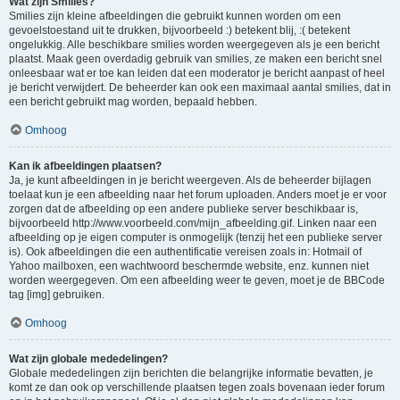
Wat zijn Smilies?
Smilies zijn kleine afbeeldingen die gebruikt kunnen worden om een
gevoelstoestand uit te drukken, bijvoorbeeld :) betekent blij, :( betekent
ongelukkig. Alle beschikbare smilies worden weergegeven als je een bericht
plaatst. Maak geen overdadig gebruik van smilies, ze maken een bericht snel
onleesbaar wat er toe kan leiden dat een moderator je bericht aanpast of heel
je bericht verwijdert. De beheerder kan ook een maximaal aantal smilies, dat in
een bericht gebruikt mag worden, bepaald hebben.
Omhoog
Kan ik afbeeldingen plaatsen?
Ja, je kunt afbeeldingen in je bericht weergeven. Als de beheerder bijlagen
toelaat kun je een afbeelding naar het forum uploaden. Anders moet je er voor
zorgen dat de afbeelding op een andere publieke server beschikbaar is,
bijvoorbeeld http://www.voorbeeld.com/mijn_afbeelding.gif. Linken naar een
afbeelding op je eigen computer is onmogelijk (tenzij het een publieke server
is). Ook afbeeldingen die een authentificatie vereisen zoals in: Hotmail of
Yahoo mailboxen, een wachtwoord beschermde website, enz. kunnen niet
worden weergegeven. Om een afbeelding weer te geven, moet je de BBCode
tag [img] gebruiken.
Omhoog
Wat zijn globale mededelingen?
Globale mededelingen zijn berichten die belangrijke informatie bevatten, je
komt ze dan ook op verschillende plaatsen tegen zoals bovenaan ieder forum