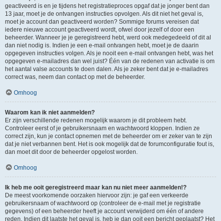
geactiveerd is en je tijdens het registratieproces opgaf dat je jonger bent dan
13 jaar, moet je de ontvangen instructies opvolgen. Als dit niet het geval is,
moet je account dan geactiveerd worden? Sommige forums vereisen dat
iedere nieuwe account geactiveerd wordt, ofwel door jezelf of door een
beheerder. Wanneer je je geregistreerd hebt, werd ook medegedeeld of dit al
dan niet nodig is. Indien je een e-mail ontvangen hebt, moet je de daarin
opgegeven instructies volgen. Als je nooit een e-mail ontvangen hebt, was het
opgegeven e-mailadres dan wel juist? Één van de redenen van activatie is om
het aantal valse accounts te doen dalen. Als je zeker bent dat je e-mailadres
correct was, neem dan contact op met de beheerder.
Omhoog
Waarom kan ik niet aanmelden?
Er zijn verschillende redenen mogelijk waarom je dit probleem hebt.
Controleer eerst of je gebruikersnaam en wachtwoord kloppen. Indien ze
correct zijn, kun je contact opnemen met de beheerder om er zeker van te zijn
dat je niet verbannen bent. Het is ook mogelijk dat de forumconfiguratie fout is,
dan moet dit door de beheerder opgelost worden.
Omhoog
Ik heb me ooit geregistreerd maar kan nu niet meer aanmelden!?
De meest voorkomende oorzaken hiervoor zijn: je gaf een verkeerde
gebruikersnaam of wachtwoord op (controleer de e-mail met je registratie
gegevens) of een beheerder heeft je account verwijderd om één of andere
reden. Indien dit laatste het geval is, heb je dan ooit een bericht geplaatst? Het