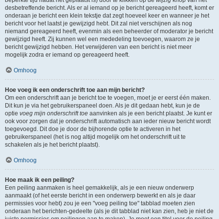
beperkte tijd nadat het geplaatst is) door te klikken op de
wijzig
knop van het
desbetreffende bericht. Als er al iemand op je bericht gereageerd heeft, komt er
onderaan je bericht een klein tekstje dat zegt hoeveel keer en wanneer je het
bericht voor het laatst je gewijzigd hebt. Dit zal niet verschijnen als nog
niemand gereageerd heeft, evenmin als een beheerder of moderator je bericht
gewijzigd heeft. Zij kunnen wel een mededeling toevoegen, waarom ze je
bericht gewijzigd hebben. Het verwijderen van een bericht is niet meer
mogelijk zodra er iemand op gereageerd heeft.
Omhoog
Hoe voeg ik een onderschrift toe aan mijn bericht?
Om een onderschrift aan je bericht toe te voegen, moet je er eerst één maken.
Dit kun je via het gebruikerspaneel doen. Als je dit gedaan hebt, kun je de
optie
voeg mijn onderschrift toe
aanvinken als je een bericht plaatst. Je kunt er
ook voor zorgen dat je onderschrift automatisch aan ieder nieuw bericht wordt
toegevoegd. Dit doe je door de bijhorende optie te activeren in het
gebruikerspaneel (het is nog altijd mogelijk om het onderschrift uit te
schakelen als je het bericht plaatst).
Omhoog
Hoe maak ik een peiling?
Een peiling aanmaken is heel gemakkelijk, als je een nieuw onderwerp
aanmaakt (of het eerste bericht in een onderwerp bewerkt en als je daar
permissies voor hebt) zou je een "voeg peiling toe" tabblad moeten zien
onderaan het berichten-gedeelte (als je dit tabblad niet kan zien, heb je niet de