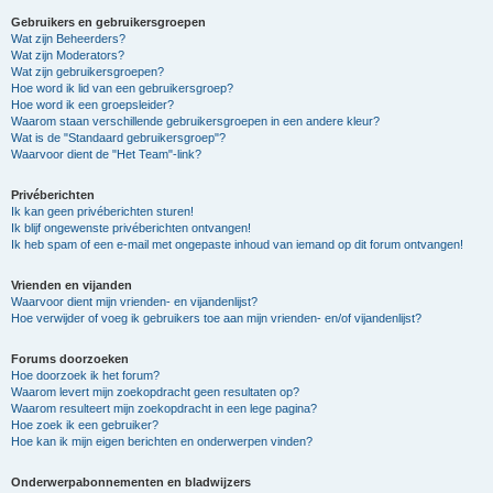
Gebruikers en gebruikersgroepen
Wat zijn Beheerders?
Wat zijn Moderators?
Wat zijn gebruikersgroepen?
Hoe word ik lid van een gebruikersgroep?
Hoe word ik een groepsleider?
Waarom staan verschillende gebruikersgroepen in een andere kleur?
Wat is de "Standaard gebruikersgroep"?
Waarvoor dient de "Het Team"-link?
Privéberichten
Ik kan geen privéberichten sturen!
Ik blijf ongewenste privéberichten ontvangen!
Ik heb spam of een e-mail met ongepaste inhoud van iemand op dit forum ontvangen!
Vrienden en vijanden
Waarvoor dient mijn vrienden- en vijandenlijst?
Hoe verwijder of voeg ik gebruikers toe aan mijn vrienden- en/of vijandenlijst?
Forums doorzoeken
Hoe doorzoek ik het forum?
Waarom levert mijn zoekopdracht geen resultaten op?
Waarom resulteert mijn zoekopdracht in een lege pagina?
Hoe zoek ik een gebruiker?
Hoe kan ik mijn eigen berichten en onderwerpen vinden?
Onderwerpabonnementen en bladwijzers