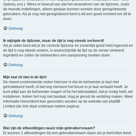
Sydney, enz.). Wees er bewust van dat het veranderen van de tijdzone, zoals
de meeste instellingen, alleen gedaan kunnen worden door geregistreerde
gebruikers. Als je nog niet geregistreerd bent is dit een goed moment om dit te
doen.
Omhoog
Ik wijzigde de tijdzone, maar de tijd is nog steeds verkeerd!
Als je zeker bent dat je de correcte tijdzone en zomertijd goed hebt ingevuld en
de tijd is nog steeds anders, is waarschijnlijk de tijd op de server verkeerd
ingesteld en zullen de beheerders een aanpassing moeten doen.
Omhoog
Mijn taal zit niet in de lijst!
De meest voorkomende reden hiervoor is dat de beheerder je taal niet
geïnstalleerd heeft, of dat nog niemand het forum in je taal vertaald heeft. Je
kunt altijd aan de beheerder vragen of hij het talenpakket, dat je nodig hebt, wil
installeren. Indien het nog niet bestaat, mag je gerust de vertaling maken. Meer
informatie hieromtrent kan gevonden worden op de website van phpBB
Limited (de link staat onderaan iedere pagina).
Omhoog
Wat zijn de afbeeldingen naast mijn gebruikersnaam?
Er kunnen 2 afbeeldingen bij een gebruikersnaam staan als je berichten leest.