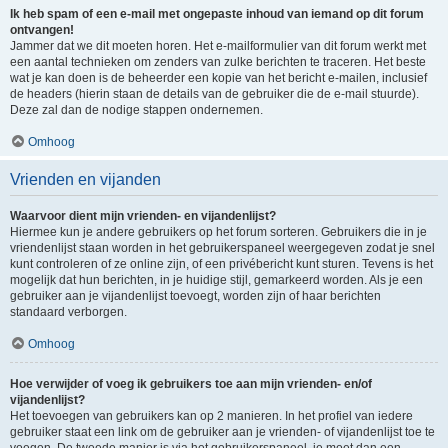
Ik heb spam of een e-mail met ongepaste inhoud van iemand op dit forum
ontvangen!
Jammer dat we dit moeten horen. Het e-mailformulier van dit forum werkt met
een aantal technieken om zenders van zulke berichten te traceren. Het beste
wat je kan doen is de beheerder een kopie van het bericht e-mailen, inclusief
de headers (hierin staan de details van de gebruiker die de e-mail stuurde).
Deze zal dan de nodige stappen ondernemen.
Omhoog
Vrienden en vijanden
Waarvoor dient mijn vrienden- en vijandenlijst?
Hiermee kun je andere gebruikers op het forum sorteren. Gebruikers die in je
vriendenlijst staan worden in het gebruikerspaneel weergegeven zodat je snel
kunt controleren of ze online zijn, of een privébericht kunt sturen. Tevens is het
mogelijk dat hun berichten, in je huidige stijl, gemarkeerd worden. Als je een
gebruiker aan je vijandenlijst toevoegt, worden zijn of haar berichten
standaard verborgen.
Omhoog
Hoe verwijder of voeg ik gebruikers toe aan mijn vrienden- en/of
vijandenlijst?
Het toevoegen van gebruikers kan op 2 manieren. In het profiel van iedere
gebruiker staat een link om de gebruiker aan je vrienden- of vijandenlijst toe te