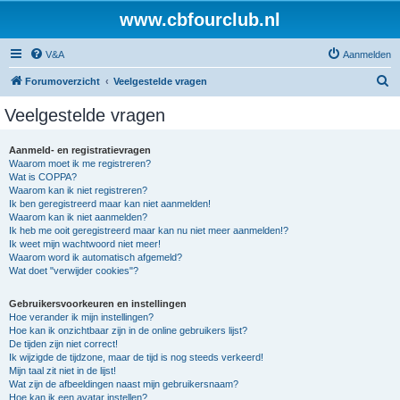
www.cbfourclub.nl
V&A
Aanmelden
Z
Forumoverzicht
Veelgestelde vragen
o
Veelgestelde vragen
e
k
Aanmeld- en registratievragen
Waarom moet ik me registreren?
Wat is COPPA?
Waarom kan ik niet registreren?
Ik ben geregistreerd maar kan niet aanmelden!
Waarom kan ik niet aanmelden?
Ik heb me ooit geregistreerd maar kan nu niet meer aanmelden!?
Ik weet mijn wachtwoord niet meer!
Waarom word ik automatisch afgemeld?
Wat doet "verwijder cookies"?
Gebruikersvoorkeuren en instellingen
Hoe verander ik mijn instellingen?
Hoe kan ik onzichtbaar zijn in de online gebruikers lijst?
De tijden zijn niet correct!
Ik wijzigde de tijdzone, maar de tijd is nog steeds verkeerd!
Mijn taal zit niet in de lijst!
Wat zijn de afbeeldingen naast mijn gebruikersnaam?
Hoe kan ik een avatar instellen?