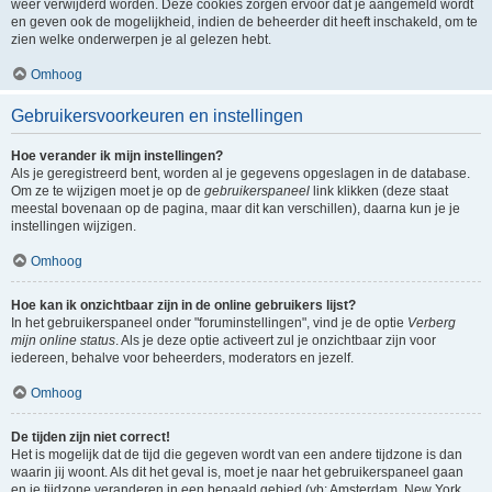
weer verwijderd worden. Deze cookies zorgen ervoor dat je aangemeld wordt
en geven ook de mogelijkheid, indien de beheerder dit heeft inschakeld, om te
zien welke onderwerpen je al gelezen hebt.
Omhoog
Gebruikersvoorkeuren en instellingen
Hoe verander ik mijn instellingen?
Als je geregistreerd bent, worden al je gegevens opgeslagen in de database.
Om ze te wijzigen moet je op de
gebruikerspaneel
link klikken (deze staat
meestal bovenaan op de pagina, maar dit kan verschillen), daarna kun je je
instellingen wijzigen.
Omhoog
Hoe kan ik onzichtbaar zijn in de online gebruikers lijst?
In het gebruikerspaneel onder "foruminstellingen", vind je de optie
Verberg
mijn online status
. Als je deze optie activeert zul je onzichtbaar zijn voor
iedereen, behalve voor beheerders, moderators en jezelf.
Omhoog
De tijden zijn niet correct!
Het is mogelijk dat de tijd die gegeven wordt van een andere tijdzone is dan
waarin jij woont. Als dit het geval is, moet je naar het gebruikerspaneel gaan
en je tijdzone veranderen in een bepaald gebied (vb: Amsterdam, New York,