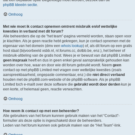
dat een bepaalde optie toegevoegd moet worden, bezoek dan de
phpBB Ideeën sectie
.
Omhoog
Met wie moet ik contact opnemen omtrent misbruik en/of wettelijke
kwesties in verband met dit forum?
Alle beheerders die op de "het team"-pagina vermeld worden, staan open voor
je klachten. Als je geen reactie hebt gekregen, kun je contact opnemen met de
eigenaar van het domein (dmv een
whois lookup
) of, als dit forum op een gratis
host staat (bijvoorbeeld xsbb.nl, nl.forums.cc, dotbb.be, enz.), het beheer of
misbruik-afdeling van de gratis host. Wees je er bewust van dat phpBB Limited
geen inspraak
heeft en dus in geen enkel geval aansprakelijk gehouden kan
worden over hoe, waar en door wie dit forum gebruikt wordt. Neem
geen
contact op met phpBB Limited met vragen over wettelijke kwesties (zoals
aanspreekbaarheid, ongepaste commentaar, enz.) die
niet direct verband
houden met de phpBB.com-website of de phpBB-software. Als je phpBB
Limited toch e-mailt over deze software die
gebruikt wordt door derden
kun je
een korte, of helemaal geen, reactie verwachten.
Omhoog
Hoe neem ik contact op met een beheerder?
Alle gebruikers van het forum kunnen gebruik maken van het “Contact”-
formulier als deze optie is ingeschakeld door de beheerders.
Leden van het forum kunnen ook gebruik maken van de “Het Team”-link.