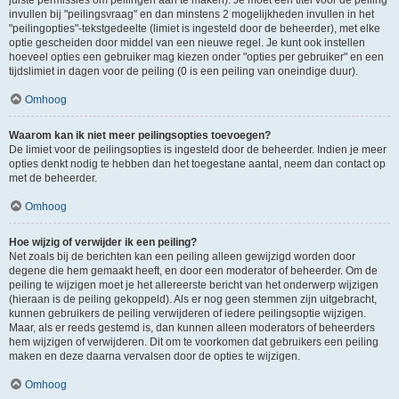
juiste permissies om peilingen aan te maken). Je moet een titel voor de peiling
invullen bij "peilingsvraag" en dan minstens 2 mogelijkheden invullen in het
"peilingopties"-tekstgedeelte (limiet is ingesteld door de beheerder), met elke
optie gescheiden door middel van een nieuwe regel. Je kunt ook instellen
hoeveel opties een gebruiker mag kiezen onder "opties per gebruiker" en een
tijdslimiet in dagen voor de peiling (0 is een peiling van oneindige duur).
Omhoog
Waarom kan ik niet meer peilingsopties toevoegen?
De limiet voor de peilingsopties is ingesteld door de beheerder. Indien je meer
opties denkt nodig te hebben dan het toegestane aantal, neem dan contact op
met de beheerder.
Omhoog
Hoe wijzig of verwijder ik een peiling?
Net zoals bij de berichten kan een peiling alleen gewijzigd worden door
degene die hem gemaakt heeft, en door een moderator of beheerder. Om de
peiling te wijzigen moet je het allereerste bericht van het onderwerp wijzigen
(hieraan is de peiling gekoppeld). Als er nog geen stemmen zijn uitgebracht,
kunnen gebruikers de peiling verwijderen of iedere peilingsoptie wijzigen.
Maar, als er reeds gestemd is, dan kunnen alleen moderators of beheerders
hem wijzigen of verwijderen. Dit om te voorkomen dat gebruikers een peiling
maken en deze daarna vervalsen door de opties te wijzigen.
Omhoog