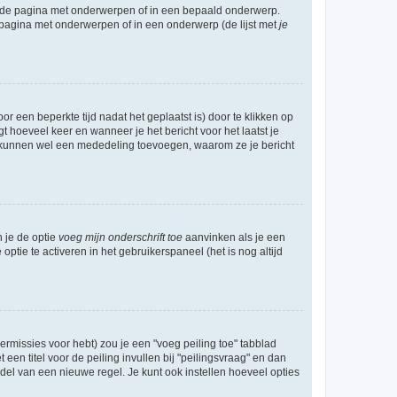
l de pagina met onderwerpen of in een bepaald onderwerp.
 pagina met onderwerpen of in een onderwerp (de lijst met
je
r een beperkte tijd nadat het geplaatst is) door te klikken op
gt hoeveel keer en wanneer je het bericht voor het laatst je
Zij kunnen wel een mededeling toevoegen, waarom ze je bericht
n je de optie
voeg mijn onderschrift toe
aanvinken als je een
optie te activeren in het gebruikerspaneel (het is nog altijd
rmissies voor hebt) zou je een "voeg peiling toe" tabblad
een titel voor de peiling invullen bij "peilingsvraag" en dan
ddel van een nieuwe regel. Je kunt ook instellen hoeveel opties