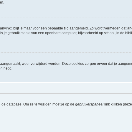
en.
aanvinkt, blijf je maar voor een bepaalde tijd aangemeld. Zo wordt vermeden dat a
ls je gebruik maakt van een openbare computer, bijvoorbeeld op school, in de biblio
ijn aangemaakt, weer verwijderd worden. Deze cookies zorgen ervoor dat je aangem
en hebt.
n de database. Om ze te wijzigen moet je op de
gebruikerspaneel
link klikken (dez