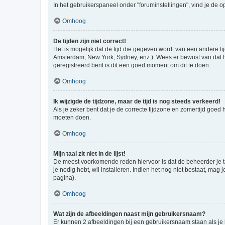
In het gebruikerspaneel onder "foruminstellingen", vind je de o
Omhoog
De tijden zijn niet correct!
Het is mogelijk dat de tijd die gegeven wordt van een andere ti
Amsterdam, New York, Sydney, enz.). Wees er bewust van dat he
geregistreerd bent is dit een goed moment om dit te doen.
Omhoog
Ik wijzigde de tijdzone, maar de tijd is nog steeds verkeerd!
Als je zeker bent dat je de correcte tijdzone en zomertijd goed
moeten doen.
Omhoog
Mijn taal zit niet in de lijst!
De meest voorkomende reden hiervoor is dat de beheerder je taal 
je nodig hebt, wil installeren. Indien het nog niet bestaat, m
pagina).
Omhoog
Wat zijn de afbeeldingen naast mijn gebruikersnaam?
Er kunnen 2 afbeeldingen bij een gebruikersnaam staan als je be