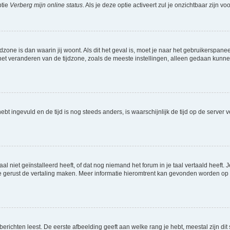
ptie
Verberg mijn online status
. Als je deze optie activeert zul je onzichtbaar zijn 
jdzone is dan waarin jij woont. Als dit het geval is, moet je naar het gebruikerspan
t veranderen van de tijdzone, zoals de meeste instellingen, alleen gedaan kunnen
 hebt ingevuld en de tijd is nog steeds anders, is waarschijnlijk de tijd op de serv
niet geïnstalleerd heeft, of dat nog niemand het forum in je taal vertaald heeft. Je
ag je gerust de vertaling maken. Meer informatie hieromtrent kan gevonden worden o
richten leest. De eerste afbeelding geeft aan welke rang je hebt, meestal zijn dit 