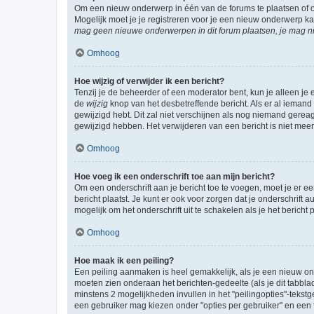
Om een nieuw onderwerp in één van de forums te plaatsen of 
Mogelijk moet je je registreren voor je een nieuw onderwerp k
mag geen nieuwe onderwerpen in dit forum plaatsen, je mag ni
Omhoog
Hoe wijzig of verwijder ik een bericht?
Tenzij je de beheerder of een moderator bent, kun je alleen je 
de
wijzig
knop van het desbetreffende bericht. Als er al iemand o
gewijzigd hebt. Dit zal niet verschijnen als nog niemand gere
gewijzigd hebben. Het verwijderen van een bericht is niet mee
Omhoog
Hoe voeg ik een onderschrift toe aan mijn bericht?
Om een onderschrift aan je bericht toe te voegen, moet je er ee
bericht plaatst. Je kunt er ook voor zorgen dat je onderschrift 
mogelijk om het onderschrift uit te schakelen als je het bericht p
Omhoog
Hoe maak ik een peiling?
Een peiling aanmaken is heel gemakkelijk, als je een nieuw ond
moeten zien onderaan het berichten-gedeelte (als je dit tabblad 
minstens 2 mogelijkheden invullen in het "peilingopties"-tekstg
een gebruiker mag kiezen onder "opties per gebruiker" en een ti