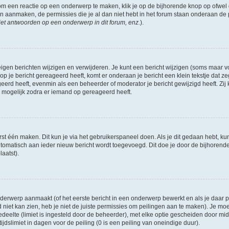
om een reactie op een onderwerp te maken, klik je op de bijhorende knop op ofwe
an aanmaken, de permissies die je al dan niet hebt in het forum staan onderaan de
et antwoorden op een onderwerp in dit forum, enz.
).
eigen berichten wijzigen en verwijderen. Je kunt een bericht wijzigen (soms maar voo
p je bericht gereageerd heeft, komt er onderaan je bericht een klein tekstje dat ze
ageerd heeft, evenmin als een beheerder of moderator je bericht gewijzigd heeft. 
r mogelijk zodra er iemand op gereageerd heeft.
rst één maken. Dit kun je via het gebruikerspaneel doen. Als je dit gedaan hebt, ku
automatisch aan ieder nieuw bericht wordt toegevoegd. Dit doe je door de bijhorende 
laatst).
erwerp aanmaakt (of het eerste bericht in een onderwerp bewerkt en als je daar pe
niet kan zien, heb je niet de juiste permissies om peilingen aan te maken). Je moet 
edeelte (limiet is ingesteld door de beheerder), met elke optie gescheiden door mi
jdslimiet in dagen voor de peiling (0 is een peiling van oneindige duur).