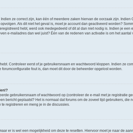
ndien ze correct zijn, kan één of meerdere zaken hiervan de oorzaak zijn. Indien C
es opvolgen. Als dit niet het geval is, moet je account dan geactiveerd worden? S
geregistreerd hebt, werd ook medegedeeld of dit al dan niet nodig is. Indien je een
ven e-mailadres dan wel juist? Één van de redenen van activatie is om het aantal va
 hebt. Controleer eerst of je gebruikersnaam en wachtwoord kloppen. Indien ze cor
 de forumconfiguratie fout is, dan moet dit door de beheerder opgelost worden.
den!?
eerde gebruikersnaam of wachtwoord op (controleer de e-mail met je registratie g
it een bericht geplaatst? Het is normaal dat forums om de zoveel tijd gebruikers, di
e registreren en meng je in de discussies.
 maar er is wel een mogelijkheid om deze te resetten. Hiervoor moet je naar de a