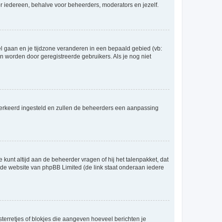
voor iedereen, behalve voor beheerders, moderators en jezelf.
eel gaan en je tijdzone veranderen in een bepaald gebied (vb:
 worden door geregistreerde gebruikers. Als je nog niet
er verkeerd ingesteld en zullen de beheerders een aanpassing
 kunt altijd aan de beheerder vragen of hij het talenpakket, dat
p de website van phpBB Limited (de link staat onderaan iedere
sterretjes of blokjes die aangeven hoeveel berichten je