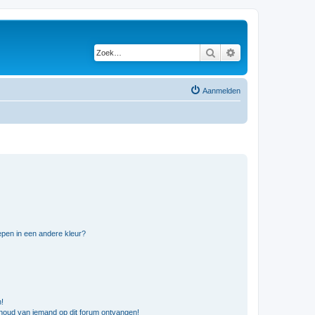
Zoek
Uitgebreid zoeken
Aanmelden
pen in een andere kleur?
n!
nhoud van iemand op dit forum ontvangen!