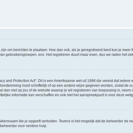
 zijn om berichten te plaatsen. Hoe dan ook, als je geregistreerd bent kun je meer
 van gebruikersgroepen, enz. Het registreren duurt maar even, dus we raden het ze
acy and Protection Act". Dit is een Amerikaanse wet uit 1998 die vereist dat ieder
 toestemming moet schriftelijk of op een andere wijze gegeven worden, zodat de 
et al dan niet op jou of de website waarop je wil registreren van toepassing is, nee
lijke informatie kan verschaffen en ook niet het aanspreekpunt is voor deze wetge
ikersnaam die je opgeeft verboden. Tevens is het mogelijk dat de beheerder de regi
beheerder voor verdere hulp.