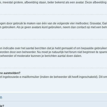
e, meestal grotere, afbeelding staan, beter bekend als een avatar. Deze afbeelding 
oegen door gebruik te maken van één van de volgende vier methodes: Gravatar, Gale
n gebruiken. Als je geen avatars kunt gebruiken, neem dan contact op met een beh
indicatie over het aantal berchten dat je hebt gemaakt of om bepaalde gebruikers 
d worden door een beheerder. Nu moet je natuurlijk het forum niet beginnen te sp
en beheerder of moderator kunnen je berichten aantal doen dalen.
k me aanmelden?
t ingebouwde e-mailformulier (indien de beheerder dit heeft ingeschakeld). Dit o
en
ie?