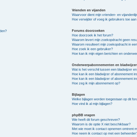
Vrienden en vijanden
Waarvoor dient mijn vrienden- en vijandenlij
Hoe verwijder of voeg ik gebruikers toe aan m
Forums doorzoeken
lden?
Hoe doorzoek ik het forum?
Waarom levert mijn zoekopdracht geen resu
Waarom resulteert mijn zoekopdracht in een
Hoe zoek ik een gebruiker?
Hoe kan ik mijn eigen berichten en onderw
Onderwerpabonnementen en bladwijzer
Wat is het verschil tussen een bladwijzer 
Hoe kan ik een bladwijzer of abonnement in
Hoe kan ik een bladwijzer of abonnement ins
Hoe zeg ik mijn abonnement op?
Bijlagen
Welke bijlagen worden toegestaan op dit fo
Hoe vind ik al mijn bijlagen?
phpBB vragen
Wie heeft dit forum geschreven?
Waarom is de optie X niet beschikbaar?
Met wie moet ik contact opnemen omtrent mis
Hoe neem ik contact op met een beheerder