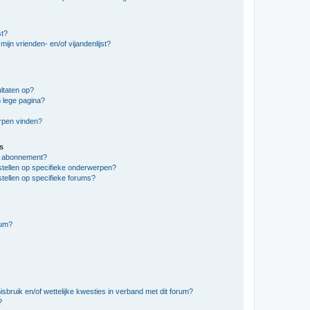
st?
ijn vrienden- en/of vijandenlijst?
ltaten op?
 lege pagina?
erpen vinden?
s
en abonnement?
stellen op specifieke onderwerpen?
tellen op specifieke forums?
rum?
bruik en/of wettelijke kwesties in verband met dit forum?
?