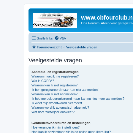
www.cbfourclub.n
Ons Fourum. Alleen voor geregistre
Snelle links
V&A
Forumoverzicht
Veelgestelde vragen
Veelgestelde vragen
Aanmeld- en registratievragen
Waarom moet ik me registreren?
Wat is COPPA?
Waarom kan ik niet registreren?
Ik ben geregistreerd maar kan niet aanmelden!
Waarom kan ik niet aanmelden?
Ik heb me ooit geregistreerd maar kan nu niet meer aanmelden!?
Ik weet mijn wachtwoord niet meer!
Waarom word ik automatisch afgemeld?
Wat doet "verwijder cookies"?
Gebruikersvoorkeuren en instellingen
Hoe verander ik mijn instellingen?
Hoe kan ik onzichtbaar zijn in de online gebruikers lijst?