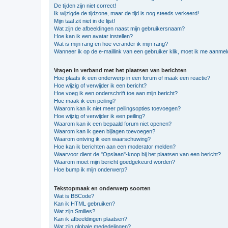
De tijden zijn niet correct!
Ik wijzigde de tijdzone, maar de tijd is nog steeds verkeerd!
Mijn taal zit niet in de lijst!
Wat zijn de afbeeldingen naast mijn gebruikersnaam?
Hoe kan ik een avatar instellen?
Wat is mijn rang en hoe verander ik mijn rang?
Wanneer ik op de e-maillink van een gebruiker klik, moet ik me aanme
Vragen in verband met het plaatsen van berichten
Hoe plaats ik een onderwerp in een forum of maak een reactie?
Hoe wijzig of verwijder ik een bericht?
Hoe voeg ik een onderschrift toe aan mijn bericht?
Hoe maak ik een peiling?
Waarom kan ik niet meer peilingsopties toevoegen?
Hoe wijzig of verwijder ik een peiling?
Waarom kan ik een bepaald forum niet openen?
Waarom kan ik geen bijlagen toevoegen?
Waarom ontving ik een waarschuwing?
Hoe kan ik berichten aan een moderator melden?
Waarvoor dient de "Opslaan"-knop bij het plaatsen van een bericht?
Waarom moet mijn bericht goedgekeurd worden?
Hoe bump ik mijn onderwerp?
Tekstopmaak en onderwerp soorten
Wat is BBCode?
Kan ik HTML gebruiken?
Wat zijn Smilies?
Kan ik afbeeldingen plaatsen?
Wat zijn globale mededelingen?