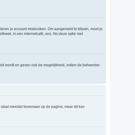
nderen je account misbruiken. Om aangemeld te blijven, moet je
theek, in een internetcafé, enz. Als deze optie niet
eld wordt en geven ook de mogelijkheid, indien de beheerder
e staat meestal bovenaan op de pagina, maar dit kan