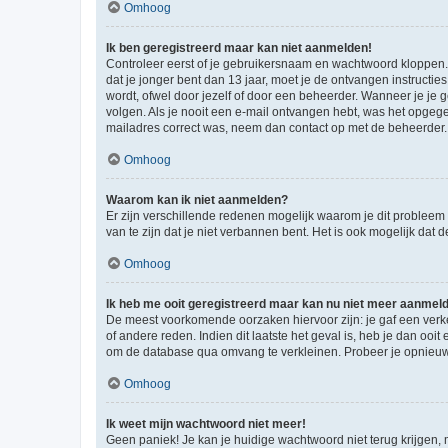
Omhoog
Ik ben geregistreerd maar kan niet aanmelden!
Controleer eerst of je gebruikersnaam en wachtwoord kloppen. I
dat je jonger bent dan 13 jaar, moet je de ontvangen instructi
wordt, ofwel door jezelf of door een beheerder. Wanneer je je 
volgen. Als je nooit een e-mail ontvangen hebt, was het opgege
mailadres correct was, neem dan contact op met de beheerder.
Omhoog
Waarom kan ik niet aanmelden?
Er zijn verschillende redenen mogelijk waarom je dit probleem
van te zijn dat je niet verbannen bent. Het is ook mogelijk dat
Omhoog
Ik heb me ooit geregistreerd maar kan nu niet meer aanmel
De meest voorkomende oorzaken hiervoor zijn: je gaf een verk
of andere reden. Indien dit laatste het geval is, heb je dan oo
om de database qua omvang te verkleinen. Probeer je opnieuw t
Omhoog
Ik weet mijn wachtwoord niet meer!
Geen paniek! Je kan je huidige wachtwoord niet terug krijgen,