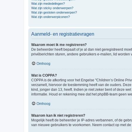
Wat zijn mededelingen?
Wat zijn sticky onderwerpen?
Wat zijn gesloten onderwerpen?
Wat zijn onderwerpiconen?
Aanmeld- en registratievragen
Waarom moet ik me registreren?
De beheerder heeft bepaalt of je al dan niet geregistreerd moet
privéberichten sturen, andere gebruikers e-mailen, lid worden
Omhoog
Wat is COPPA?
COPPA is de afkorting voor het Engelse "Children’s Online Priv
verzamelt, hiervoor de toestemming heeft van de ouders. Deze
kind, jonger dan 13, heeft. Indien je niet zeker bent of deze w
informatie. Houd er rekening mee dat het phpBB-team geen wette
Omhoog
Waarom kan ik niet registreren?
Mogelijk heeft de beheerder je IP-adres verbannen, of de gebru
van nieuwe gebruikers te voorkomen. Neem contact op met de 