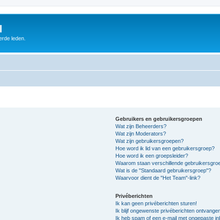
l
erde leden.
Gebruikers en gebruikersgroepen
Wat zijn Beheerders?
Wat zijn Moderators?
Wat zijn gebruikersgroepen?
Hoe word ik lid van een gebruikersgroep?
Hoe word ik een groepsleider?
Waarom staan verschillende gebruikersgroe
Wat is de "Standaard gebruikersgroep"?
Waarvoor dient de "Het Team"-link?
Privéberichten
Ik kan geen privéberichten sturen!
Ik blijf ongewenste privéberichten ontvange
Ik heb spam of een e-mail met ongepaste i