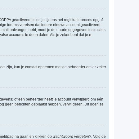
OPPA geactiveerd is en je tijdens het registratieproces opgaf
ommige forums vereisen dat iedere nieuwe account geactiveerd
 e-mail ontvangen hebt, moet je de daarin opgegeven instructies
lse accounts te doen dalen. Als je zeker bent dat je e-
rect zijn, kun je contact opnemen met de beheerder om er zeker
egevens) of een beheerder heeft je account verwijderd om één
e nog geen berichten geplaatst hebben, verwijderen. Dit doen ze
anmeldpagina gaan en klikken op
wachtwoord vergeten?
. Volg de