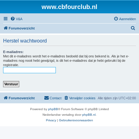
www.cbfourclub.nl
V&A
Aanmelden
Z
Forumoverzicht
o
Herstel wachtwoord
e
k
E-mailadres:
Met dit e-mailadres wordt het e-mailadres bedoeld dat bij ons bekend is. Als je het e-
mailadres nog nooit hebt gewijzigd, is dit het e-mailadres dat je hebt gebruikt bij de
registratie.
Forumoverzicht
Contact
Verwijder cookies
Alle tijden zijn
UTC+02:00
Powered by
phpBB
® Forum Software © phpBB Limited
Nederlandse vertaling door
phpBB.nl
.
Privacy
|
Gebruikersvoorwaarden