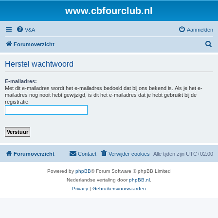
www.cbfourclub.nl
V&A
Aanmelden
Z
Forumoverzicht
o
Herstel wachtwoord
e
k
E-mailadres:
Met dit e-mailadres wordt het e-mailadres bedoeld dat bij ons bekend is. Als je het e-
mailadres nog nooit hebt gewijzigd, is dit het e-mailadres dat je hebt gebruikt bij de
registratie.
Forumoverzicht
Contact
Verwijder cookies
Alle tijden zijn
UTC+02:00
Powered by
phpBB
® Forum Software © phpBB Limited
Nederlandse vertaling door
phpBB.nl
.
Privacy
|
Gebruikersvoorwaarden