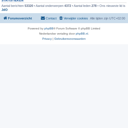
STATISTIEKEN
Aantal berichten
53320
• Aantal onderwerpen
4372
• Aantal leden
278
• Ons nieuwste lid is
JdO
Forumoverzicht
Contact
Verwijder cookies
Alle tijden zijn
UTC+02:00
Powered by
phpBB
® Forum Software © phpBB Limited
Nederlandse vertaling door
phpBB.nl
.
Privacy
|
Gebruikersvoorwaarden