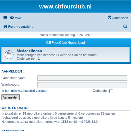
www.cbfourclub.nl
V&A
Aanmelden
Z
Forumoverzicht
o
Het is momenteel 09 aug 2026 08:59
e
CBFourClub Nederland
k
Mededelingen
Mededelingen van het bestuur over de club en het forum.
Onderwerpen:
1
AANMELDEN
Gebruikersnaam:
Wachtwoord:
Ik ben mijn wachtwoord vergeten
Onthouden
WIE IS ER ONLINE
In totaal zijn er
53
gebruikers online :: 0 geregistreerd, 0 verborgen en 53 gasten
(gebaseerd op actieve gebruikers in de laatste 5 minuten)
Het grootste aantal gebruikers online was
1532
op 10 mei 2026 13:34