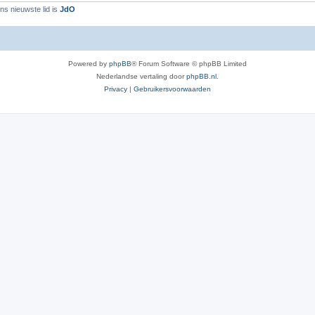
ns nieuwste lid is
JdO
Powered by
phpBB
® Forum Software © phpBB Limited
Nederlandse vertaling door
phpBB.nl
.
Privacy
|
Gebruikersvoorwaarden