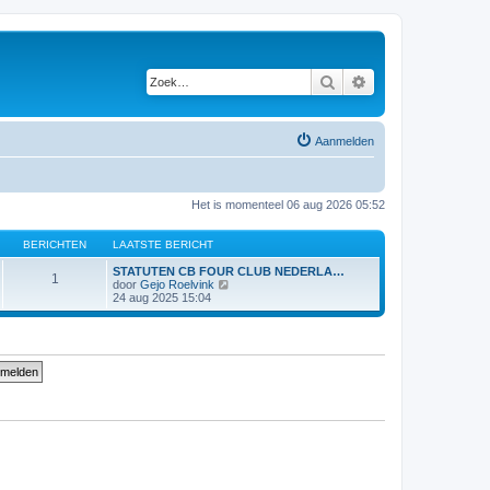
Zoek
Uitgebreid zoeken
Aanmelden
Het is momenteel 06 aug 2026 05:52
BERICHTEN
LAATSTE BERICHT
STATUTEN CB FOUR CLUB NEDERLA…
1
B
door
Gejo Roelvink
e
24 aug 2025 15:04
k
i
j
k
l
a
a
t
s
t
e
b
e
r