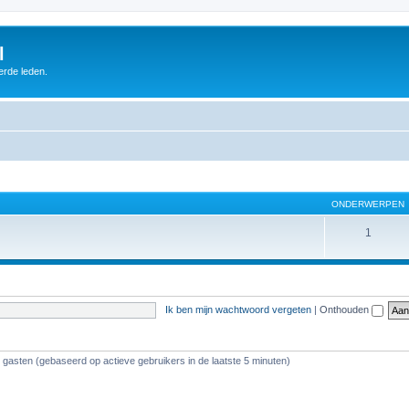
l
erde leden.
ONDERWERPEN
1
Ik ben mijn wachtwoord vergeten
|
Onthouden
6 gasten (gebaseerd op actieve gebruikers in de laatste 5 minuten)