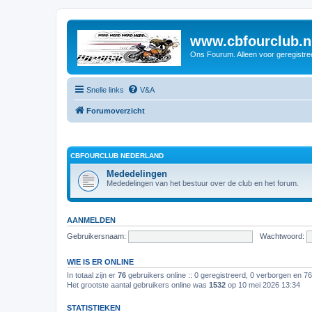
www.cbfourclub.n
Ons Fourum. Alleen voor geregistre
Snelle links
V&A
Forumoverzicht
CBFOURCLUB NEDERLAND
Mededelingen
Mededelingen van het bestuur over de club en het forum.
AANMELDEN
Gebruikersnaam:
Wachtwoord:
WIE IS ER ONLINE
In totaal zijn er
76
gebruikers online :: 0 geregistreerd, 0 verborgen en 7
Het grootste aantal gebruikers online was
1532
op 10 mei 2026 13:34
STATISTIEKEN