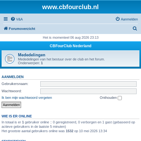
www.cbfourclub.nl
V&A
Aanmelden
Z
Forumoverzicht
o
Het is momenteel 06 aug 2026 23:13
e
CBFourClub Nederland
k
Mededelingen
Mededelingen van het bestuur over de club en het forum.
Onderwerpen:
1
AANMELDEN
Gebruikersnaam:
Wachtwoord:
Ik ben mijn wachtwoord vergeten
Onthouden
WIE IS ER ONLINE
In totaal is er
1
gebruiker online :: 0 geregistreerd, 0 verborgen en 1 gast (gebaseerd op
actieve gebruikers in de laatste 5 minuten)
Het grootste aantal gebruikers online was
1532
op 10 mei 2026 13:34