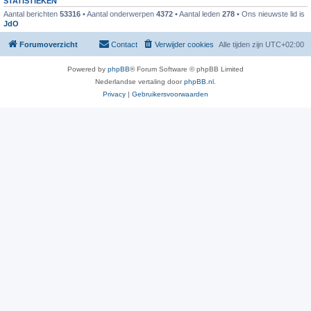
STATISTIEKEN
Aantal berichten
53316
• Aantal onderwerpen
4372
• Aantal leden
278
• Ons nieuwste lid is
JdO
Forumoverzicht
Contact
Verwijder cookies
Alle tijden zijn
UTC+02:00
Powered by
phpBB
® Forum Software © phpBB Limited
Nederlandse vertaling door
phpBB.nl
.
Privacy
|
Gebruikersvoorwaarden