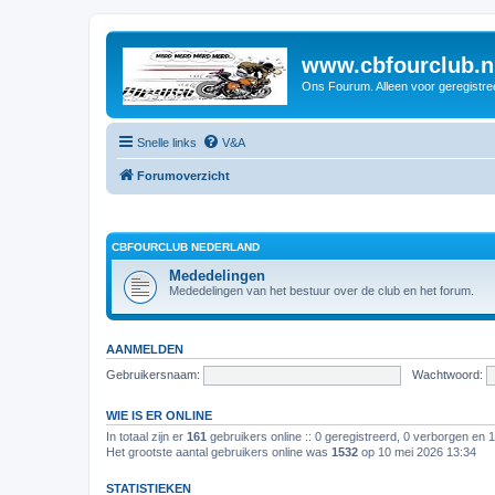
www.cbfourclub.n
Ons Fourum. Alleen voor geregistre
Snelle links
V&A
Forumoverzicht
CBFOURCLUB NEDERLAND
Mededelingen
Mededelingen van het bestuur over de club en het forum.
AANMELDEN
Gebruikersnaam:
Wachtwoord:
WIE IS ER ONLINE
In totaal zijn er
161
gebruikers online :: 0 geregistreerd, 0 verborgen en 
Het grootste aantal gebruikers online was
1532
op 10 mei 2026 13:34
STATISTIEKEN