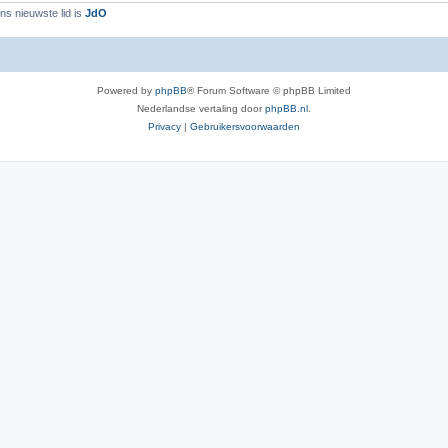
ns nieuwste lid is
JdO
Powered by
phpBB
® Forum Software © phpBB Limited
Nederlandse vertaling door
phpBB.nl
.
Privacy
|
Gebruikersvoorwaarden