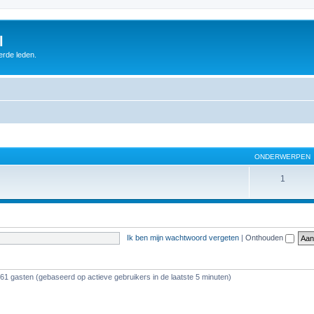
l
erde leden.
ONDERWERPEN
1
Ik ben mijn wachtwoord vergeten
|
Onthouden
161 gasten (gebaseerd op actieve gebruikers in de laatste 5 minuten)