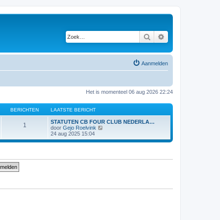
Zoek
Uitgebreid zoeken
Aanmelden
Het is momenteel 06 aug 2026 22:24
BERICHTEN
LAATSTE BERICHT
STATUTEN CB FOUR CLUB NEDERLA…
1
B
door
Gejo Roelvink
e
24 aug 2025 15:04
k
i
j
k
l
a
a
t
s
t
e
b
e
r