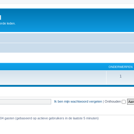
l
erde leden.
ONDERWERPEN
1
Ik ben mijn wachtwoord vergeten
|
Onthouden
104 gasten (gebaseerd op actieve gebruikers in de laatste 5 minuten)