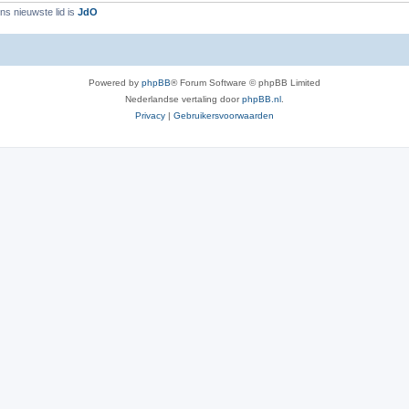
ns nieuwste lid is
JdO
Powered by
phpBB
® Forum Software © phpBB Limited
Nederlandse vertaling door
phpBB.nl
.
Privacy
|
Gebruikersvoorwaarden