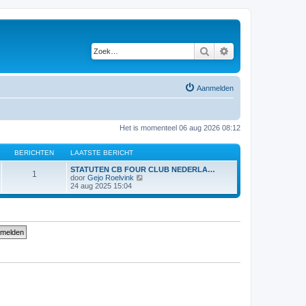
Zoek
Uitgebreid zoeken
Aanmelden
Het is momenteel 06 aug 2026 08:12
BERICHTEN
LAATSTE BERICHT
STATUTEN CB FOUR CLUB NEDERLA…
1
B
door
Gejo Roelvink
e
24 aug 2025 15:04
k
i
j
k
l
a
a
t
s
t
e
b
e
r