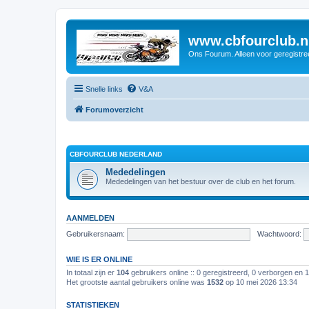
www.cbfourclub.n
Ons Fourum. Alleen voor geregistre
Snelle links
V&A
Forumoverzicht
CBFOURCLUB NEDERLAND
Mededelingen
Mededelingen van het bestuur over de club en het forum.
AANMELDEN
Gebruikersnaam:
Wachtwoord:
WIE IS ER ONLINE
In totaal zijn er
104
gebruikers online :: 0 geregistreerd, 0 verborgen en 
Het grootste aantal gebruikers online was
1532
op 10 mei 2026 13:34
STATISTIEKEN