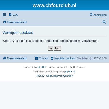
www.cbfourclub.nl
V&A
Aanmelden
Z
Forumoverzicht
o
Verwijder cookies
e
k
Weet je zeker dat je alle cookies ingesteld door dit forum wil verwijderen?
Forumoverzicht
Contact
Verwijder cookies
Alle tijden zijn
UTC+02:00
Powered by
phpBB
® Forum Software © phpBB Limited
Nederlandse vertaling door
phpBB.nl
.
Privacy
|
Gebruikersvoorwaarden