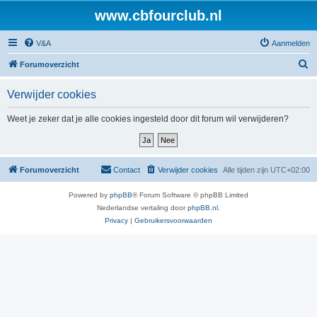
www.cbfourclub.nl
V&A
Aanmelden
Z
Forumoverzicht
o
Verwijder cookies
e
k
Weet je zeker dat je alle cookies ingesteld door dit forum wil verwijderen?
Forumoverzicht
Contact
Verwijder cookies
Alle tijden zijn
UTC+02:00
Powered by
phpBB
® Forum Software © phpBB Limited
Nederlandse vertaling door
phpBB.nl
.
Privacy
|
Gebruikersvoorwaarden