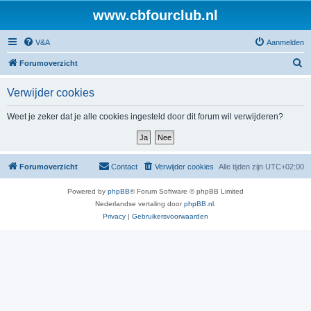
www.cbfourclub.nl
V&A
Aanmelden
Z
Forumoverzicht
o
Verwijder cookies
e
k
Weet je zeker dat je alle cookies ingesteld door dit forum wil verwijderen?
Forumoverzicht
Contact
Verwijder cookies
Alle tijden zijn
UTC+02:00
Powered by
phpBB
® Forum Software © phpBB Limited
Nederlandse vertaling door
phpBB.nl
.
Privacy
|
Gebruikersvoorwaarden