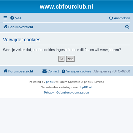
www.cbfourclub.nl
V&A
Aanmelden
Z
Forumoverzicht
o
Verwijder cookies
e
k
Weet je zeker dat je alle cookies ingesteld door dit forum wil verwijderen?
Forumoverzicht
Contact
Verwijder cookies
Alle tijden zijn
UTC+02:00
Powered by
phpBB
® Forum Software © phpBB Limited
Nederlandse vertaling door
phpBB.nl
.
Privacy
|
Gebruikersvoorwaarden