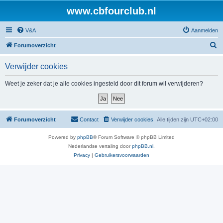
www.cbfourclub.nl
V&A
Aanmelden
Z
Forumoverzicht
o
Verwijder cookies
e
k
Weet je zeker dat je alle cookies ingesteld door dit forum wil verwijderen?
Forumoverzicht
Contact
Verwijder cookies
Alle tijden zijn
UTC+02:00
Powered by
phpBB
® Forum Software © phpBB Limited
Nederlandse vertaling door
phpBB.nl
.
Privacy
|
Gebruikersvoorwaarden