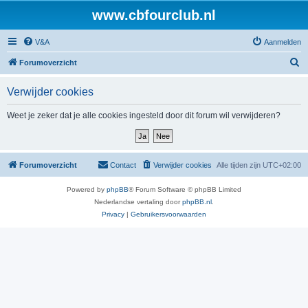
www.cbfourclub.nl
V&A
Aanmelden
Z
Forumoverzicht
o
Verwijder cookies
e
k
Weet je zeker dat je alle cookies ingesteld door dit forum wil verwijderen?
Forumoverzicht
Contact
Verwijder cookies
Alle tijden zijn
UTC+02:00
Powered by
phpBB
® Forum Software © phpBB Limited
Nederlandse vertaling door
phpBB.nl
.
Privacy
|
Gebruikersvoorwaarden