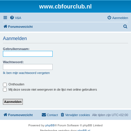
www.cbfourclub.nl
V&A
Aanmelden
Z
Forumoverzicht
o
Aanmelden
e
k
Gebruikersnaam:
Wachtwoord:
Ik ben mijn wachtwoord vergeten
Onthouden
Mij deze sessie niet weergeven in de lijst met online gebruikers
Forumoverzicht
Contact
Verwijder cookies
Alle tijden zijn
UTC+02:00
Powered by
phpBB
® Forum Software © phpBB Limited
Nederlandse vertaling door
phpBB.nl
.