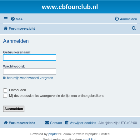
www.cbfourclub.nl
V&A
Aanmelden
Z
Forumoverzicht
o
Aanmelden
e
k
Gebruikersnaam:
Wachtwoord:
Ik ben mijn wachtwoord vergeten
Onthouden
Mij deze sessie niet weergeven in de lijst met online gebruikers
Forumoverzicht
Contact
Verwijder cookies
Alle tijden zijn
UTC+02:00
Powered by
phpBB
® Forum Software © phpBB Limited
Nederlandse vertaling door
phpBB.nl
.