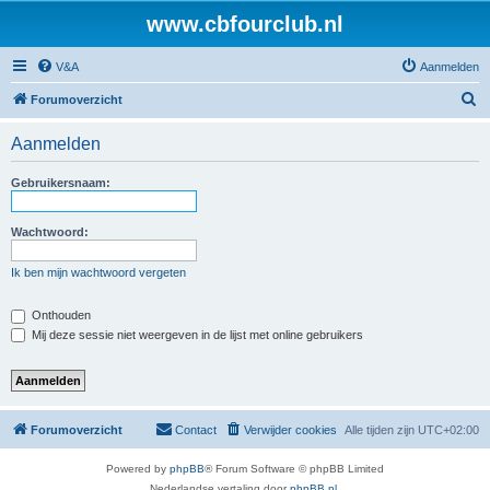
www.cbfourclub.nl
V&A
Aanmelden
Z
Forumoverzicht
o
Aanmelden
e
k
Gebruikersnaam:
Wachtwoord:
Ik ben mijn wachtwoord vergeten
Onthouden
Mij deze sessie niet weergeven in de lijst met online gebruikers
Forumoverzicht
Contact
Verwijder cookies
Alle tijden zijn
UTC+02:00
Powered by
phpBB
® Forum Software © phpBB Limited
Nederlandse vertaling door
phpBB.nl
.