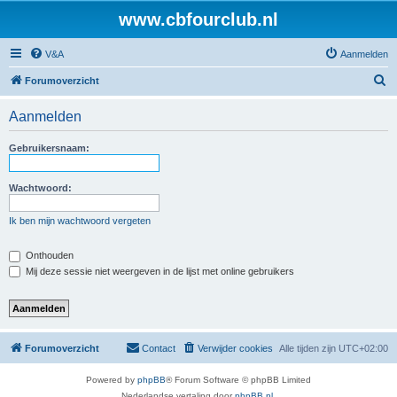
www.cbfourclub.nl
V&A
Aanmelden
Z
Forumoverzicht
o
Aanmelden
e
k
Gebruikersnaam:
Wachtwoord:
Ik ben mijn wachtwoord vergeten
Onthouden
Mij deze sessie niet weergeven in de lijst met online gebruikers
Forumoverzicht
Contact
Verwijder cookies
Alle tijden zijn
UTC+02:00
Powered by
phpBB
® Forum Software © phpBB Limited
Nederlandse vertaling door
phpBB.nl
.