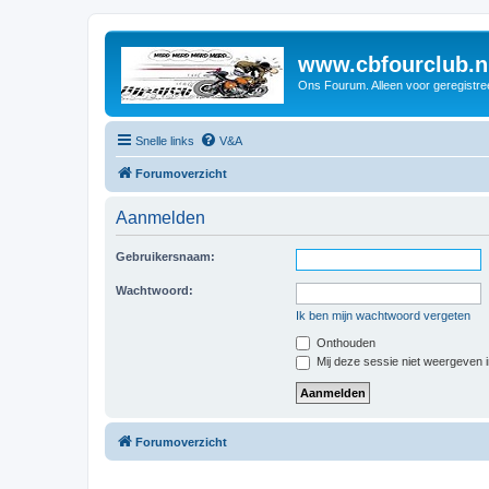
www.cbfourclub.n
Ons Fourum. Alleen voor geregistre
Snelle links
V&A
Forumoverzicht
Aanmelden
Gebruikersnaam:
Wachtwoord:
Ik ben mijn wachtwoord vergeten
Onthouden
Mij deze sessie niet weergeven in
Forumoverzicht