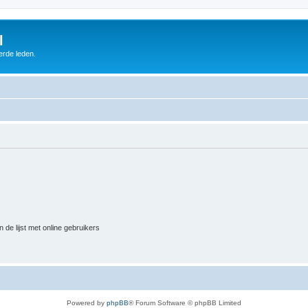
l
erde leden.
 de lijst met online gebruikers
Powered by
phpBB
® Forum Software © phpBB Limited