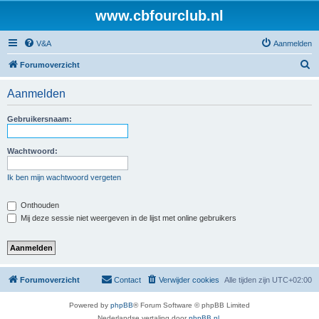
www.cbfourclub.nl
V&A
Aanmelden
Z
Forumoverzicht
o
Aanmelden
e
k
Gebruikersnaam:
Wachtwoord:
Ik ben mijn wachtwoord vergeten
Onthouden
Mij deze sessie niet weergeven in de lijst met online gebruikers
Forumoverzicht
Contact
Verwijder cookies
Alle tijden zijn
UTC+02:00
Powered by
phpBB
® Forum Software © phpBB Limited
Nederlandse vertaling door
phpBB.nl
.