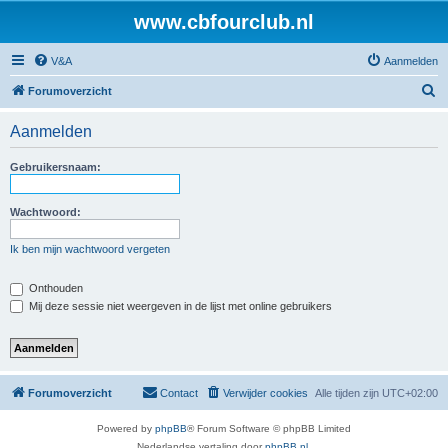
www.cbfourclub.nl
V&A
Aanmelden
Z
Forumoverzicht
o
Aanmelden
e
k
Gebruikersnaam:
Wachtwoord:
Ik ben mijn wachtwoord vergeten
Onthouden
Mij deze sessie niet weergeven in de lijst met online gebruikers
Forumoverzicht
Contact
Verwijder cookies
Alle tijden zijn
UTC+02:00
Powered by
phpBB
® Forum Software © phpBB Limited
Nederlandse vertaling door
phpBB.nl
.