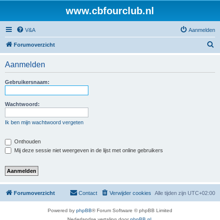
www.cbfourclub.nl
V&A
Aanmelden
Z
Forumoverzicht
o
Aanmelden
e
k
Gebruikersnaam:
Wachtwoord:
Ik ben mijn wachtwoord vergeten
Onthouden
Mij deze sessie niet weergeven in de lijst met online gebruikers
Forumoverzicht
Contact
Verwijder cookies
Alle tijden zijn
UTC+02:00
Powered by
phpBB
® Forum Software © phpBB Limited
Nederlandse vertaling door
phpBB.nl
.