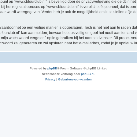
ccount op “www.cbfourclub.nl” is beveiligd door de privacywetgeving die geldt in het 
ij het registratieproces op “www.cbfourclub.nl” is verplicht of optioneel, dat is een
baar wordt weergegeven. Verder heb je ook de mogelijkheid om in te stellen of je
waardoor het op een veilige manier is opgeslagen. Toch is het niet aan te raden d
ourclub.nl” kan aanmelden, bewaar het dus veilig en geef het nooit aan iemand va
 mijn wachtwoord vergeten”-optie gebruiken bij het aanmeldvenster. Dit proces ver
woord zal genereren en zal opsturen naar het e-mailadres, zodat je je opnieuw 
Powered by
phpBB
® Forum Software © phpBB Limited
Nederlandse vertaling door
phpBB.nl
.
Privacy
|
Gebruikersvoorwaarden