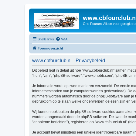
www.cbfourclub.n
Ons Fourum. Alleen voor geregistre
Snelle links
V&A
Forumoverzicht
www.cbfourclub.nl - Privacybeleid
Dit beleid legt in detail uit hoe “www.cbfourclub.nl” samen met 
“hun”, “zijn”, “phpBB-software”, “www.phpbb.com”, “phpBB Limit
Je informatie wordt op twee manieren verzameld. De eerste ma
internetbestanden van je computer worden gedownload). De eer
nummers worden automatisch door de phpBB-software aan je t
gebruikt om op te slaan welke onderwerpen gelezen zijn en ver
Wij kunnen ook buiten de phpBB-software cookies aanmaken wan
worden aangemaakt door de phpBB-software. De tweede manier is
“anonieme berichten”), registreren op “www.cbfourclub.nl” (hiern
Je account bevat minstens een unieke identificeerbare naam (