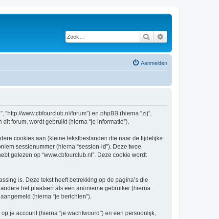
Zoek
Uitgebreid zoeken
Aanmelden
, “http://www.cbfourclub.nl/forum”) en phpBB (hierna “zij”,
t forum, wordt gebruikt (hierna “je informatie”).
re cookies aan (kleine tekstbestanden die naar de tijdelijke
oniem sessienummer (hierna “session-id”). Deze twee
t gelezen op “www.cbfourclub.nl”. Deze cookie wordt
ing is. Deze tekst heeft betrekking op de pagina’s die
 andere het plaatsen als een anonieme gebruiker (hierna
t aangemeld (hierna “je berichten”).
p je account (hierna “je wachtwoord”) en een persoonlijk,