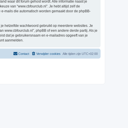
land waar dit forum gehost wordt. Alle informatie naast je
 keuze van “www.cbfourclub.nl”. Je hebt altijd zelf de
 de e-mails die automatisch worden gemaakt door de phpBB-
at je hetzelfde wachtwoord gebruikt op meerdere websites. Je
n www.cbfourclub.nl”, phpBB of een andere derde partij. Als je
eist dat je gebruikersnaam en e-mailadres opgeeft van je
kunt aanmelden.
Contact
Verwijder cookies
Alle tijden zijn
UTC+02:00