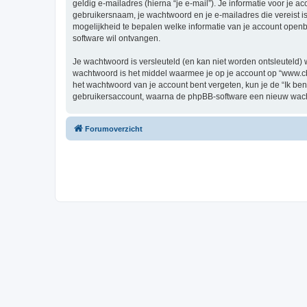
geldig e-mailadres (hierna “je e-mail”). Je informatie voor je a
gebruikersnaam, je wachtwoord en je e-mailadres die vereist is b
mogelijkheid te bepalen welke informatie van je account open
software wil ontvangen.
Je wachtwoord is versleuteld (en kan niet worden ontsleuteld) 
wachtwoord is het middel waarmee je op je account op “www.cbf
het wachtwoord van je account bent vergeten, kun je de “Ik ben
gebruikersaccount, waarna de phpBB-software een nieuw wacht
Forumoverzicht