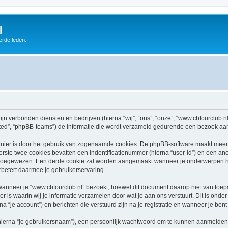
l
erde leden.
zijn verbonden diensten en bedrijven (hierna “wij”, “ons”, “onze”, “www.cbfourclub.nl”
ed”, “phpBB-teams”) de informatie die wordt verzameld gedurende een bezoek aan di
nier is door het gebruik van zogenaamde cookies. De phpBB-software maakt meerde
ste twee cookies bevatten een indentificatienummer (hierna “user-id”) en een an
oegewezen. Een derde cookie zal worden aangemaakt wanneer je onderwerpen heb
betert daarmee je gebruikerservaring.
neer je “www.cbfourclub.nl” bezoekt, hoewel dit document daarop niet van toepass
 waarin wij je informatie verzamelen door wat je aan ons verstuurt. Dit is onder
a “je account”) en berichten die verstuurd zijn na je registratie en wanneer je ben
hierna “je gebruikersnaam”), een persoonlijk wachtwoord om te kunnen aanmelden o