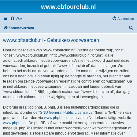
www.cbfourclub.nl
V&A
Aanmelden
Z
Forumoverzicht
o
www.cbfourclub.nl - Gebruikersvoorwaarden
e
k
Door het bezoeken van “www.cbfourclub.nl” (hierna genoemd “wij”, “ons”,
“onze”, “www.cbfourclub.nl”, “http://www.cbfourclub.nl/forum”), ga je
automatisch akkoord met de voorwaarden. Als je niet akkoord gaat met deze
voorwaarden, bezoek of gebruik “www.cbfourclub.nl” dan niet langer. We
hebben het recht om de voorwaarden op ieder moment te wijzigen en zullen
ons best doen om je hiervan tijdig op de hoogte te brengen, het is echter aan
te raden om zelf de voorwaarden regelmatig te controleren op wijzigingen. Ga
je niet akkoord met deze wijzigingen, maak dan niet langer gebruik van
“www.cbfourclub.nl”. Blijf je gebruik maken van “www.cbfourclub.nl”, dan ga je
automatisch akkoord met de wijzigingen en of toevoegingen.
Dit forum draait op phpBB. phpBB is een bulletinboardoplossing die is
uitgebracht onder de “
GNU General Public License v2
” (hierna “GPL”) en kan
gedownload worden via
www.phpbb.com
en via de Nederlandstalige website
www.phpbb.nl
. De phpBB-software maakt internetgebaseerde discussies
mogelijk. phpBB Limited is niet verantwoordelijk voor wat wordt toegestaan of
juist geweigerd als toelaatbare inhoud en/of gedrag. Meer informatie over