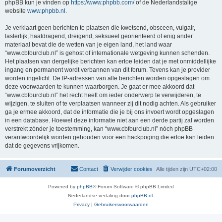
phpBB kun je vinden op
https://www.phpbb.com/
of de Nederlandstalige
website
www.phpbb.nl
.
Je verklaart geen berichten te plaatsen die kwetsend, obsceen, vulgair,
lasterlijk, haatdragend, dreigend, seksueel georiënteerd of enig ander
materiaal bevat die de wetten van je eigen land, het land waar
“www.cbfourclub.nl” is gehost of internationale wetgeving kunnen schenden.
Het plaatsen van dergelijke berichten kan ertoe leiden dat je met onmiddellijke
ingang en permanent wordt verbannen van dit forum. Tevens kan je provider
worden ingelicht. De IP-adressen van alle berichten worden opgeslagen om
deze voorwaarden te kunnen waarborgen. Je gaat er mee akkoord dat
“www.cbfourclub.nl” het recht heeft om ieder onderwerp te verwijderen, te
wijzigen, te sluiten of te verplaatsen wanneer zij dit nodig achten. Als gebruiker
ga je ermee akkoord, dat de informatie die je bij ons invoert wordt opgeslagen
in een database. Hoewel deze informatie niet aan een derde partij zal worden
verstrekt zónder je toestemming, kan “www.cbfourclub.nl” nóch phpBB
verantwoordelijk worden gehouden voor een hackpoging die ertoe kan leiden
dat de gegevens vrijkomen.
Forumoverzicht
Contact
Verwijder cookies
Alle tijden zijn
UTC+02:00
Powered by
phpBB
® Forum Software © phpBB Limited
Nederlandse vertaling door
phpBB.nl
.
Privacy
|
Gebruikersvoorwaarden