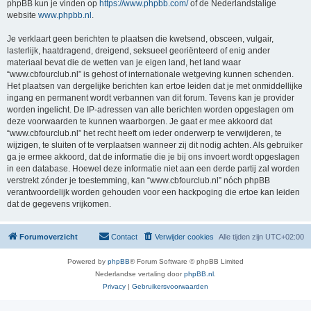
phpBB kun je vinden op
https://www.phpbb.com/
of de Nederlandstalige
website
www.phpbb.nl
.
Je verklaart geen berichten te plaatsen die kwetsend, obsceen, vulgair,
lasterlijk, haatdragend, dreigend, seksueel georiënteerd of enig ander
materiaal bevat die de wetten van je eigen land, het land waar
“www.cbfourclub.nl” is gehost of internationale wetgeving kunnen schenden.
Het plaatsen van dergelijke berichten kan ertoe leiden dat je met onmiddellijke
ingang en permanent wordt verbannen van dit forum. Tevens kan je provider
worden ingelicht. De IP-adressen van alle berichten worden opgeslagen om
deze voorwaarden te kunnen waarborgen. Je gaat er mee akkoord dat
“www.cbfourclub.nl” het recht heeft om ieder onderwerp te verwijderen, te
wijzigen, te sluiten of te verplaatsen wanneer zij dit nodig achten. Als gebruiker
ga je ermee akkoord, dat de informatie die je bij ons invoert wordt opgeslagen
in een database. Hoewel deze informatie niet aan een derde partij zal worden
verstrekt zónder je toestemming, kan “www.cbfourclub.nl” nóch phpBB
verantwoordelijk worden gehouden voor een hackpoging die ertoe kan leiden
dat de gegevens vrijkomen.
Forumoverzicht
Contact
Verwijder cookies
Alle tijden zijn
UTC+02:00
Powered by
phpBB
® Forum Software © phpBB Limited
Nederlandse vertaling door
phpBB.nl
.
Privacy
|
Gebruikersvoorwaarden