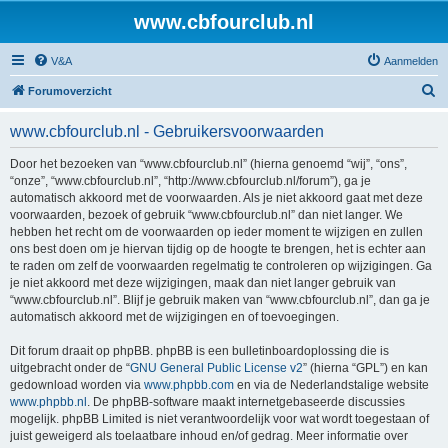
www.cbfourclub.nl
V&A
Aanmelden
Z
Forumoverzicht
o
www.cbfourclub.nl - Gebruikersvoorwaarden
e
k
Door het bezoeken van “www.cbfourclub.nl” (hierna genoemd “wij”, “ons”,
“onze”, “www.cbfourclub.nl”, “http://www.cbfourclub.nl/forum”), ga je
automatisch akkoord met de voorwaarden. Als je niet akkoord gaat met deze
voorwaarden, bezoek of gebruik “www.cbfourclub.nl” dan niet langer. We
hebben het recht om de voorwaarden op ieder moment te wijzigen en zullen
ons best doen om je hiervan tijdig op de hoogte te brengen, het is echter aan
te raden om zelf de voorwaarden regelmatig te controleren op wijzigingen. Ga
je niet akkoord met deze wijzigingen, maak dan niet langer gebruik van
“www.cbfourclub.nl”. Blijf je gebruik maken van “www.cbfourclub.nl”, dan ga je
automatisch akkoord met de wijzigingen en of toevoegingen.
Dit forum draait op phpBB. phpBB is een bulletinboardoplossing die is
uitgebracht onder de “
GNU General Public License v2
” (hierna “GPL”) en kan
gedownload worden via
www.phpbb.com
en via de Nederlandstalige website
www.phpbb.nl
. De phpBB-software maakt internetgebaseerde discussies
mogelijk. phpBB Limited is niet verantwoordelijk voor wat wordt toegestaan of
juist geweigerd als toelaatbare inhoud en/of gedrag. Meer informatie over