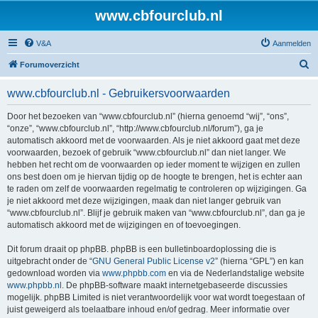
www.cbfourclub.nl
V&A
Aanmelden
Z
Forumoverzicht
o
www.cbfourclub.nl - Gebruikersvoorwaarden
e
k
Door het bezoeken van “www.cbfourclub.nl” (hierna genoemd “wij”, “ons”,
“onze”, “www.cbfourclub.nl”, “http://www.cbfourclub.nl/forum”), ga je
automatisch akkoord met de voorwaarden. Als je niet akkoord gaat met deze
voorwaarden, bezoek of gebruik “www.cbfourclub.nl” dan niet langer. We
hebben het recht om de voorwaarden op ieder moment te wijzigen en zullen
ons best doen om je hiervan tijdig op de hoogte te brengen, het is echter aan
te raden om zelf de voorwaarden regelmatig te controleren op wijzigingen. Ga
je niet akkoord met deze wijzigingen, maak dan niet langer gebruik van
“www.cbfourclub.nl”. Blijf je gebruik maken van “www.cbfourclub.nl”, dan ga je
automatisch akkoord met de wijzigingen en of toevoegingen.
Dit forum draait op phpBB. phpBB is een bulletinboardoplossing die is
uitgebracht onder de “
GNU General Public License v2
” (hierna “GPL”) en kan
gedownload worden via
www.phpbb.com
en via de Nederlandstalige website
www.phpbb.nl
. De phpBB-software maakt internetgebaseerde discussies
mogelijk. phpBB Limited is niet verantwoordelijk voor wat wordt toegestaan of
juist geweigerd als toelaatbare inhoud en/of gedrag. Meer informatie over