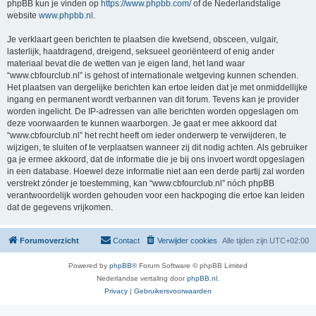
phpBB kun je vinden op
https://www.phpbb.com/
of de Nederlandstalige
website
www.phpbb.nl
.
Je verklaart geen berichten te plaatsen die kwetsend, obsceen, vulgair,
lasterlijk, haatdragend, dreigend, seksueel georiënteerd of enig ander
materiaal bevat die de wetten van je eigen land, het land waar
“www.cbfourclub.nl” is gehost of internationale wetgeving kunnen schenden.
Het plaatsen van dergelijke berichten kan ertoe leiden dat je met onmiddellijke
ingang en permanent wordt verbannen van dit forum. Tevens kan je provider
worden ingelicht. De IP-adressen van alle berichten worden opgeslagen om
deze voorwaarden te kunnen waarborgen. Je gaat er mee akkoord dat
“www.cbfourclub.nl” het recht heeft om ieder onderwerp te verwijderen, te
wijzigen, te sluiten of te verplaatsen wanneer zij dit nodig achten. Als gebruiker
ga je ermee akkoord, dat de informatie die je bij ons invoert wordt opgeslagen
in een database. Hoewel deze informatie niet aan een derde partij zal worden
verstrekt zónder je toestemming, kan “www.cbfourclub.nl” nóch phpBB
verantwoordelijk worden gehouden voor een hackpoging die ertoe kan leiden
dat de gegevens vrijkomen.
Forumoverzicht
Contact
Verwijder cookies
Alle tijden zijn
UTC+02:00
Powered by
phpBB
® Forum Software © phpBB Limited
Nederlandse vertaling door
phpBB.nl
.
Privacy
|
Gebruikersvoorwaarden