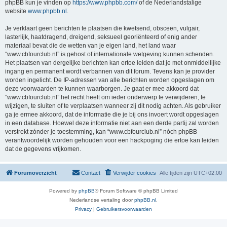
phpBB kun je vinden op
https://www.phpbb.com/
of de Nederlandstalige
website
www.phpbb.nl
.
Je verklaart geen berichten te plaatsen die kwetsend, obsceen, vulgair,
lasterlijk, haatdragend, dreigend, seksueel georiënteerd of enig ander
materiaal bevat die de wetten van je eigen land, het land waar
“www.cbfourclub.nl” is gehost of internationale wetgeving kunnen schenden.
Het plaatsen van dergelijke berichten kan ertoe leiden dat je met onmiddellijke
ingang en permanent wordt verbannen van dit forum. Tevens kan je provider
worden ingelicht. De IP-adressen van alle berichten worden opgeslagen om
deze voorwaarden te kunnen waarborgen. Je gaat er mee akkoord dat
“www.cbfourclub.nl” het recht heeft om ieder onderwerp te verwijderen, te
wijzigen, te sluiten of te verplaatsen wanneer zij dit nodig achten. Als gebruiker
ga je ermee akkoord, dat de informatie die je bij ons invoert wordt opgeslagen
in een database. Hoewel deze informatie niet aan een derde partij zal worden
verstrekt zónder je toestemming, kan “www.cbfourclub.nl” nóch phpBB
verantwoordelijk worden gehouden voor een hackpoging die ertoe kan leiden
dat de gegevens vrijkomen.
Forumoverzicht
Contact
Verwijder cookies
Alle tijden zijn
UTC+02:00
Powered by
phpBB
® Forum Software © phpBB Limited
Nederlandse vertaling door
phpBB.nl
.
Privacy
|
Gebruikersvoorwaarden