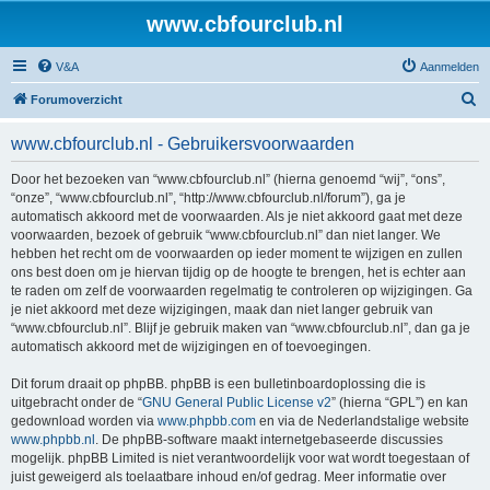
www.cbfourclub.nl
V&A
Aanmelden
Z
Forumoverzicht
o
www.cbfourclub.nl - Gebruikersvoorwaarden
e
k
Door het bezoeken van “www.cbfourclub.nl” (hierna genoemd “wij”, “ons”,
“onze”, “www.cbfourclub.nl”, “http://www.cbfourclub.nl/forum”), ga je
automatisch akkoord met de voorwaarden. Als je niet akkoord gaat met deze
voorwaarden, bezoek of gebruik “www.cbfourclub.nl” dan niet langer. We
hebben het recht om de voorwaarden op ieder moment te wijzigen en zullen
ons best doen om je hiervan tijdig op de hoogte te brengen, het is echter aan
te raden om zelf de voorwaarden regelmatig te controleren op wijzigingen. Ga
je niet akkoord met deze wijzigingen, maak dan niet langer gebruik van
“www.cbfourclub.nl”. Blijf je gebruik maken van “www.cbfourclub.nl”, dan ga je
automatisch akkoord met de wijzigingen en of toevoegingen.
Dit forum draait op phpBB. phpBB is een bulletinboardoplossing die is
uitgebracht onder de “
GNU General Public License v2
” (hierna “GPL”) en kan
gedownload worden via
www.phpbb.com
en via de Nederlandstalige website
www.phpbb.nl
. De phpBB-software maakt internetgebaseerde discussies
mogelijk. phpBB Limited is niet verantwoordelijk voor wat wordt toegestaan of
juist geweigerd als toelaatbare inhoud en/of gedrag. Meer informatie over