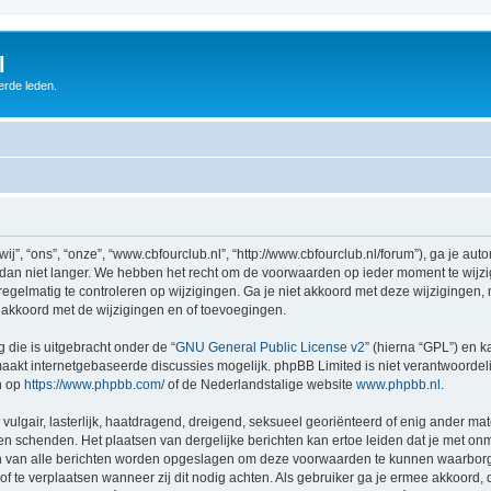
l
erde leden.
”, “ons”, “onze”, “www.cbfourclub.nl”, “http://www.cbfourclub.nl/forum”), ga je au
dan niet langer. We hebben het recht om de voorwaarden op ieder moment te wijzig
egelmatig te controleren op wijzigingen. Ga je niet akkoord met deze wijzigingen, m
 akkoord met de wijzigingen en of toevoegingen.
 die is uitgebracht onder de “
GNU General Public License v2
” (hierna “GPL”) en
akt internetgebaseerde discussies mogelijk. phpBB Limited is niet verantwoordelij
n op
https://www.phpbb.com/
of de Nederlandstalige website
www.phpbb.nl
.
vulgair, lasterlijk, haatdragend, dreigend, seksueel georiënteerd of enig ander mat
nen schenden. Het plaatsen van dergelijke berichten kan ertoe leiden dat je met o
en van alle berichten worden opgeslagen om deze voorwaarden te kunnen waarborge
 of te verplaatsen wanneer zij dit nodig achten. Als gebruiker ga je ermee akkoord, 