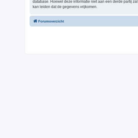
database. Hoewel deze informatie niet aan een derde partij z
kan leiden dat de gegevens vrijkomen.
Forumoverzicht