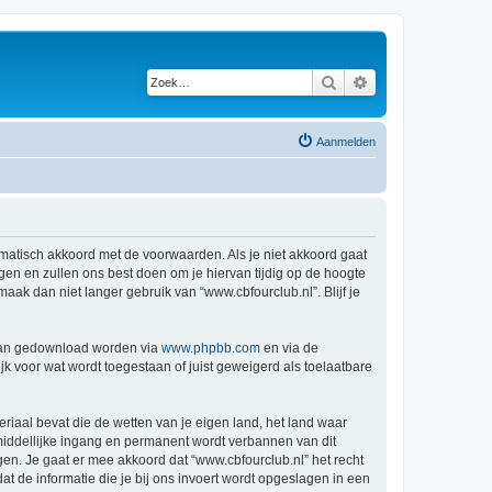
Zoek
Uitgebreid zoeken
Aanmelden
tomatisch akkoord met de voorwaarden. Als je niet akkoord gaat
en en zullen ons best doen om je hiervan tijdig op de hoogte
aak dan niet langer gebruik van “www.cbfourclub.nl”. Blijf je
 kan gedownload worden via
www.phpbb.com
en via de
k voor wat wordt toegestaan of juist geweigerd als toelaatbare
eriaal bevat die de wetten van je eigen land, het land waar
nmiddellijke ingang en permanent wordt verbannen van dit
n. Je gaat er mee akkoord dat “www.cbfourclub.nl” het recht
dat de informatie die je bij ons invoert wordt opgeslagen in een