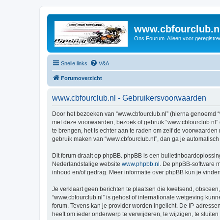
www.cbfourclub.n
Ons Fourum. Alleen voor geregistre
Snelle links
V&A
Forumoverzicht
www.cbfourclub.nl - Gebruikersvoorwaarden
Door het bezoeken van “www.cbfourclub.nl” (hierna genoemd “wij
met deze voorwaarden, bezoek of gebruik “www.cbfourclub.nl” 
te brengen, het is echter aan te raden om zelf de voorwaarden r
gebruik maken van “www.cbfourclub.nl”, dan ga je automatisch
Dit forum draait op phpBB. phpBB is een bulletinboardoplossing
Nederlandstalige website
www.phpbb.nl
. De phpBB-software ma
inhoud en/of gedrag. Meer informatie over phpBB kun je vinde
Je verklaart geen berichten te plaatsen die kwetsend, obsceen, 
“www.cbfourclub.nl” is gehost of internationale wetgeving kun
forum. Tevens kan je provider worden ingelicht. De IP-adress
heeft om ieder onderwerp te verwijderen, te wijzigen, te sluiten