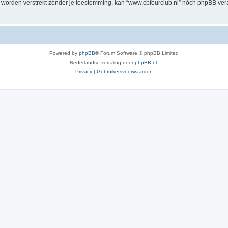
al worden verstrekt zónder je toestemming, kan “www.cbfourclub.nl” nóch phpBB v
Powered by
phpBB
® Forum Software © phpBB Limited
Nederlandse vertaling door
phpBB.nl
.
Privacy
|
Gebruikersvoorwaarden