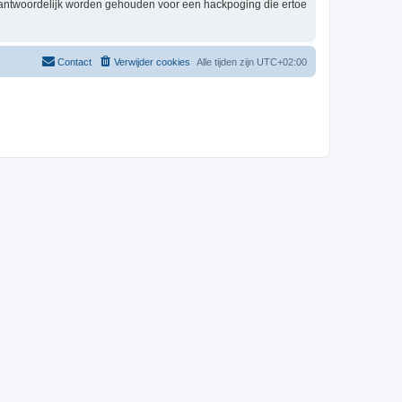
erantwoordelijk worden gehouden voor een hackpoging die ertoe
Contact
Verwijder cookies
Alle tijden zijn
UTC+02:00