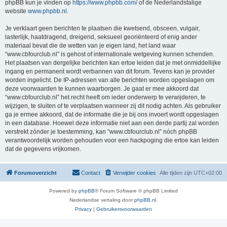
phpBB kun je vinden op
https://www.phpbb.com/
of de Nederlandstalige
website
www.phpbb.nl
.
Je verklaart geen berichten te plaatsen die kwetsend, obsceen, vulgair,
lasterlijk, haatdragend, dreigend, seksueel georiënteerd of enig ander
materiaal bevat die de wetten van je eigen land, het land waar
“www.cbfourclub.nl” is gehost of internationale wetgeving kunnen schenden.
Het plaatsen van dergelijke berichten kan ertoe leiden dat je met onmiddellijke
ingang en permanent wordt verbannen van dit forum. Tevens kan je provider
worden ingelicht. De IP-adressen van alle berichten worden opgeslagen om
deze voorwaarden te kunnen waarborgen. Je gaat er mee akkoord dat
“www.cbfourclub.nl” het recht heeft om ieder onderwerp te verwijderen, te
wijzigen, te sluiten of te verplaatsen wanneer zij dit nodig achten. Als gebruiker
ga je ermee akkoord, dat de informatie die je bij ons invoert wordt opgeslagen
in een database. Hoewel deze informatie niet aan een derde partij zal worden
verstrekt zónder je toestemming, kan “www.cbfourclub.nl” nóch phpBB
verantwoordelijk worden gehouden voor een hackpoging die ertoe kan leiden
dat de gegevens vrijkomen.
Forumoverzicht
Contact
Verwijder cookies
Alle tijden zijn
UTC+02:00
Powered by
phpBB
® Forum Software © phpBB Limited
Nederlandse vertaling door
phpBB.nl
.
Privacy
|
Gebruikersvoorwaarden