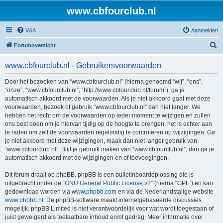
www.cbfourclub.nl
V&A
Aanmelden
Z
Forumoverzicht
o
www.cbfourclub.nl - Gebruikersvoorwaarden
e
k
Door het bezoeken van “www.cbfourclub.nl” (hierna genoemd “wij”, “ons”,
“onze”, “www.cbfourclub.nl”, “http://www.cbfourclub.nl/forum”), ga je
automatisch akkoord met de voorwaarden. Als je niet akkoord gaat met deze
voorwaarden, bezoek of gebruik “www.cbfourclub.nl” dan niet langer. We
hebben het recht om de voorwaarden op ieder moment te wijzigen en zullen
ons best doen om je hiervan tijdig op de hoogte te brengen, het is echter aan
te raden om zelf de voorwaarden regelmatig te controleren op wijzigingen. Ga
je niet akkoord met deze wijzigingen, maak dan niet langer gebruik van
“www.cbfourclub.nl”. Blijf je gebruik maken van “www.cbfourclub.nl”, dan ga je
automatisch akkoord met de wijzigingen en of toevoegingen.
Dit forum draait op phpBB. phpBB is een bulletinboardoplossing die is
uitgebracht onder de “
GNU General Public License v2
” (hierna “GPL”) en kan
gedownload worden via
www.phpbb.com
en via de Nederlandstalige website
www.phpbb.nl
. De phpBB-software maakt internetgebaseerde discussies
mogelijk. phpBB Limited is niet verantwoordelijk voor wat wordt toegestaan of
juist geweigerd als toelaatbare inhoud en/of gedrag. Meer informatie over