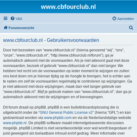
www.cbfourclub.nl
V&A
Aanmelden
Z
Forumoverzicht
o
www.cbfourclub.nl - Gebruikersvoorwaarden
e
k
Door het bezoeken van “www.cbfourclub.nl” (hierna genoemd “wij”, “ons”,
“onze”, “www.cbfourclub.nl”, “http://www.cbfourclub.nl/forum”), ga je
automatisch akkoord met de voorwaarden. Als je niet akkoord gaat met deze
voorwaarden, bezoek of gebruik “www.cbfourclub.nl” dan niet langer. We
hebben het recht om de voorwaarden op ieder moment te wijzigen en zullen
ons best doen om je hiervan tijdig op de hoogte te brengen, het is echter aan
te raden om zelf de voorwaarden regelmatig te controleren op wijzigingen. Ga
je niet akkoord met deze wijzigingen, maak dan niet langer gebruik van
“www.cbfourclub.nl”. Blijf je gebruik maken van “www.cbfourclub.nl”, dan ga je
automatisch akkoord met de wijzigingen en of toevoegingen.
Dit forum draait op phpBB. phpBB is een bulletinboardoplossing die is
uitgebracht onder de “
GNU General Public License v2
” (hierna “GPL”) en kan
gedownload worden via
www.phpbb.com
en via de Nederlandstalige website
www.phpbb.nl
. De phpBB-software maakt internetgebaseerde discussies
mogelijk. phpBB Limited is niet verantwoordelijk voor wat wordt toegestaan of
juist geweigerd als toelaatbare inhoud en/of gedrag. Meer informatie over