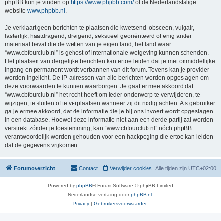
phpBB kun je vinden op
https://www.phpbb.com/
of de Nederlandstalige
website
www.phpbb.nl
.
Je verklaart geen berichten te plaatsen die kwetsend, obsceen, vulgair,
lasterlijk, haatdragend, dreigend, seksueel georiënteerd of enig ander
materiaal bevat die de wetten van je eigen land, het land waar
“www.cbfourclub.nl” is gehost of internationale wetgeving kunnen schenden.
Het plaatsen van dergelijke berichten kan ertoe leiden dat je met onmiddellijke
ingang en permanent wordt verbannen van dit forum. Tevens kan je provider
worden ingelicht. De IP-adressen van alle berichten worden opgeslagen om
deze voorwaarden te kunnen waarborgen. Je gaat er mee akkoord dat
“www.cbfourclub.nl” het recht heeft om ieder onderwerp te verwijderen, te
wijzigen, te sluiten of te verplaatsen wanneer zij dit nodig achten. Als gebruiker
ga je ermee akkoord, dat de informatie die je bij ons invoert wordt opgeslagen
in een database. Hoewel deze informatie niet aan een derde partij zal worden
verstrekt zónder je toestemming, kan “www.cbfourclub.nl” nóch phpBB
verantwoordelijk worden gehouden voor een hackpoging die ertoe kan leiden
dat de gegevens vrijkomen.
Forumoverzicht
Contact
Verwijder cookies
Alle tijden zijn
UTC+02:00
Powered by
phpBB
® Forum Software © phpBB Limited
Nederlandse vertaling door
phpBB.nl
.
Privacy
|
Gebruikersvoorwaarden