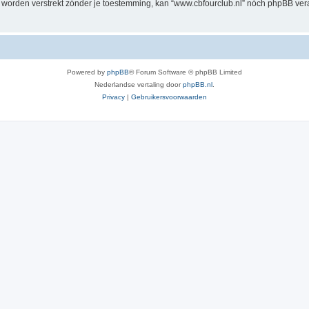
al worden verstrekt zónder je toestemming, kan “www.cbfourclub.nl” nóch phpBB v
Powered by
phpBB
® Forum Software © phpBB Limited
Nederlandse vertaling door
phpBB.nl
.
Privacy
|
Gebruikersvoorwaarden