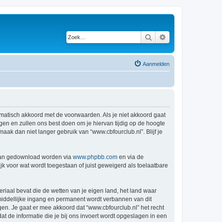
Zoek
Uitgebreid zoeken
Aanmelden
tomatisch akkoord met de voorwaarden. Als je niet akkoord gaat
en en zullen ons best doen om je hiervan tijdig op de hoogte
aak dan niet langer gebruik van “www.cbfourclub.nl”. Blijf je
 kan gedownload worden via
www.phpbb.com
en via de
k voor wat wordt toegestaan of juist geweigerd als toelaatbare
eriaal bevat die de wetten van je eigen land, het land waar
nmiddellijke ingang en permanent wordt verbannen van dit
n. Je gaat er mee akkoord dat “www.cbfourclub.nl” het recht
dat de informatie die je bij ons invoert wordt opgeslagen in een