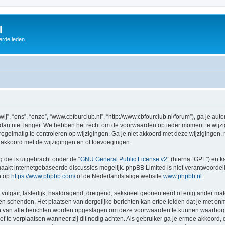
l
erde leden.
”, “ons”, “onze”, “www.cbfourclub.nl”, “http://www.cbfourclub.nl/forum”), ga je au
dan niet langer. We hebben het recht om de voorwaarden op ieder moment te wijzig
egelmatig te controleren op wijzigingen. Ga je niet akkoord met deze wijzigingen, m
 akkoord met de wijzigingen en of toevoegingen.
 die is uitgebracht onder de “
GNU General Public License v2
” (hierna “GPL”) en
akt internetgebaseerde discussies mogelijk. phpBB Limited is niet verantwoordelij
n op
https://www.phpbb.com/
of de Nederlandstalige website
www.phpbb.nl
.
vulgair, lasterlijk, haatdragend, dreigend, seksueel georiënteerd of enig ander mat
nen schenden. Het plaatsen van dergelijke berichten kan ertoe leiden dat je met o
en van alle berichten worden opgeslagen om deze voorwaarden te kunnen waarborge
 of te verplaatsen wanneer zij dit nodig achten. Als gebruiker ga je ermee akkoord, 