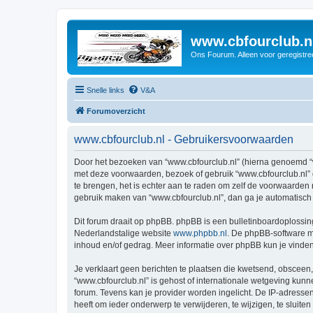
www.cbfourclub.n
Ons Fourum. Alleen voor geregistre
Snelle links
V&A
Forumoverzicht
www.cbfourclub.nl - Gebruikersvoorwaarden
Door het bezoeken van “www.cbfourclub.nl” (hierna genoemd “wij
met deze voorwaarden, bezoek of gebruik “www.cbfourclub.nl” 
te brengen, het is echter aan te raden om zelf de voorwaarden r
gebruik maken van “www.cbfourclub.nl”, dan ga je automatisch
Dit forum draait op phpBB. phpBB is een bulletinboardoplossing
Nederlandstalige website
www.phpbb.nl
. De phpBB-software ma
inhoud en/of gedrag. Meer informatie over phpBB kun je vinde
Je verklaart geen berichten te plaatsen die kwetsend, obsceen, 
“www.cbfourclub.nl” is gehost of internationale wetgeving kun
forum. Tevens kan je provider worden ingelicht. De IP-adress
heeft om ieder onderwerp te verwijderen, te wijzigen, te sluiten