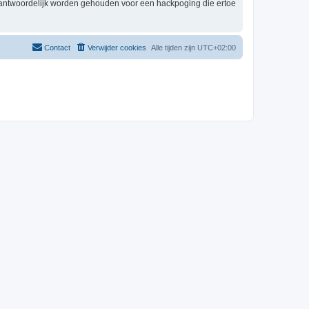
erantwoordelijk worden gehouden voor een hackpoging die ertoe
Contact
Verwijder cookies
Alle tijden zijn
UTC+02:00