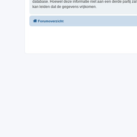
database. Hoewel deze informatie niet aan een derde partij z
kan leiden dat de gegevens vrijkomen.
Forumoverzicht