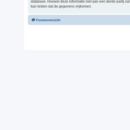
database. Hoewel deze informatie niet aan een derde partij z
kan leiden dat de gegevens vrijkomen.
Forumoverzicht