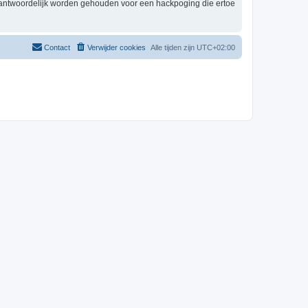
erantwoordelijk worden gehouden voor een hackpoging die ertoe
Contact
Verwijder cookies
Alle tijden zijn
UTC+02:00