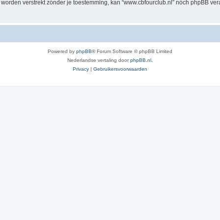
al worden verstrekt zónder je toestemming, kan “www.cbfourclub.nl” nóch phpBB v
Powered by
phpBB
® Forum Software © phpBB Limited
Nederlandse vertaling door
phpBB.nl
.
Privacy
|
Gebruikersvoorwaarden