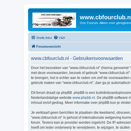
www.cbfourclub.n
Ons Fourum. Alleen voor geregistre
Snelle links
V&A
Forumoverzicht
www.cbfourclub.nl - Gebruikersvoorwaarden
Door het bezoeken van “www.cbfourclub.nl” (hierna genoemd “wij
met deze voorwaarden, bezoek of gebruik “www.cbfourclub.nl” 
te brengen, het is echter aan te raden om zelf de voorwaarden r
gebruik maken van “www.cbfourclub.nl”, dan ga je automatisch
Dit forum draait op phpBB. phpBB is een bulletinboardoplossing
Nederlandstalige website
www.phpbb.nl
. De phpBB-software ma
inhoud en/of gedrag. Meer informatie over phpBB kun je vinde
Je verklaart geen berichten te plaatsen die kwetsend, obsceen, 
“www.cbfourclub.nl” is gehost of internationale wetgeving kun
forum. Tevens kan je provider worden ingelicht. De IP-adress
heeft om ieder onderwerp te verwijderen, te wijzigen, te sluiten