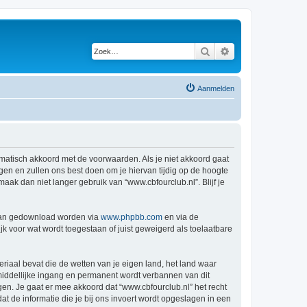
Zoek
Uitgebreid zoeken
Aanmelden
tomatisch akkoord met de voorwaarden. Als je niet akkoord gaat
en en zullen ons best doen om je hiervan tijdig op de hoogte
aak dan niet langer gebruik van “www.cbfourclub.nl”. Blijf je
 kan gedownload worden via
www.phpbb.com
en via de
k voor wat wordt toegestaan of juist geweigerd als toelaatbare
eriaal bevat die de wetten van je eigen land, het land waar
nmiddellijke ingang en permanent wordt verbannen van dit
n. Je gaat er mee akkoord dat “www.cbfourclub.nl” het recht
dat de informatie die je bij ons invoert wordt opgeslagen in een