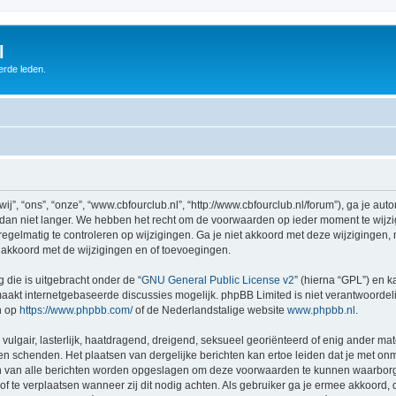
l
erde leden.
”, “ons”, “onze”, “www.cbfourclub.nl”, “http://www.cbfourclub.nl/forum”), ga je au
dan niet langer. We hebben het recht om de voorwaarden op ieder moment te wijzig
egelmatig te controleren op wijzigingen. Ga je niet akkoord met deze wijzigingen, m
 akkoord met de wijzigingen en of toevoegingen.
 die is uitgebracht onder de “
GNU General Public License v2
” (hierna “GPL”) en
akt internetgebaseerde discussies mogelijk. phpBB Limited is niet verantwoordelij
n op
https://www.phpbb.com/
of de Nederlandstalige website
www.phpbb.nl
.
vulgair, lasterlijk, haatdragend, dreigend, seksueel georiënteerd of enig ander mat
nen schenden. Het plaatsen van dergelijke berichten kan ertoe leiden dat je met o
en van alle berichten worden opgeslagen om deze voorwaarden te kunnen waarborge
 of te verplaatsen wanneer zij dit nodig achten. Als gebruiker ga je ermee akkoord, 