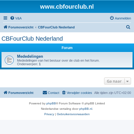
www.cbfourclub.nl
V&A
Aanmelden
Z
Forumoverzicht
CBFourClub Nederland
o
CBFourClub Nederland
e
Forum
k
Mededelingen
Mededelingen van het bestuur over de club en het forum.
Onderwerpen:
1
Ga naar
Forumoverzicht
Contact
Verwijder cookies
Alle tijden zijn
UTC+02:00
Powered by
phpBB
® Forum Software © phpBB Limited
Nederlandse vertaling door
phpBB.nl
.
Privacy
|
Gebruikersvoorwaarden